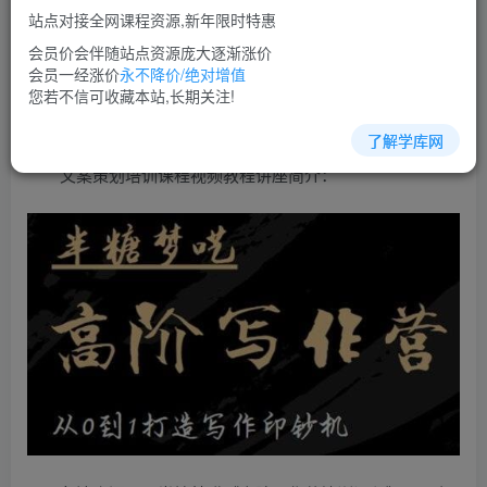
免费
超级会员
站点对接全网课程资源,新年限时特惠
立即购买
会员价会伴随站点资源庞大逐渐涨价
会员一经涨价
永不降价/绝对增值
您当前未登录！建议登陆后购买，可保存购买订单
您若不信可收藏本站,长期关注!
了解学库网
文案策划培训课程视频教程讲座简介：