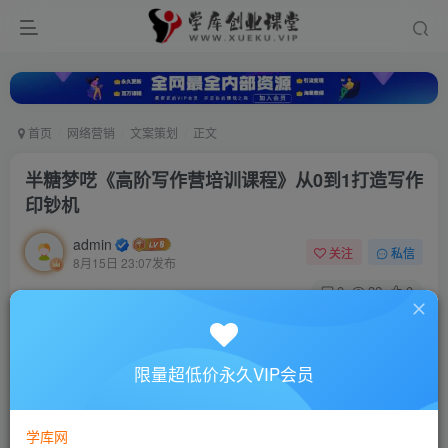
首页
网络营销
文案策划
正文
半糖梦呓《高阶写作营培训课程》从0到1打造写作
印钞机
admin
关注
私信
8月15日 23:07发布
0
32
0
付费资源
半糖梦呓《高阶写作营培训课程》从0到1打造写作印钞机
限量超低价永久VIP会员
此内容为付费资源，请付费后查看
10
88
￥
￥
学库网