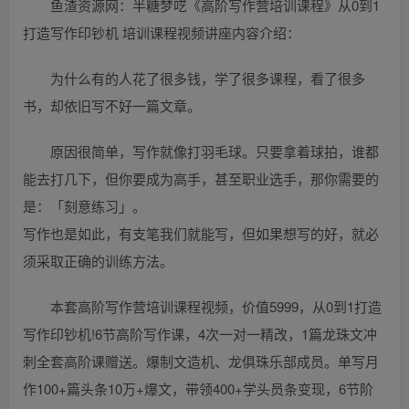
鱼渣资源网：半糖梦呓《高阶写作营培训课程》从0到1
打造写作印钞机 培训课程视频讲座内容介绍：
为什么有的人花了很多钱，学了很多课程，看了很多
书，却依旧写不好一篇文章。
原因很简单，写作就像打羽毛球。只要拿着球拍，谁都
能去打几下，但你要成为高手，甚至职业选手，那你需要的
是：「刻意练习」。
写作也是如此，有支笔我们就能写，但如果想写的好，就必
须采取正确的训练方法。
本套高阶写作营培训课程视频，价值5999，从0到1打造
写作印钞机!6节高阶写作课，4次一对一精改，1篇龙珠文冲
刺全套高阶课赠送。爆制文造机、龙俱珠乐部成员。单写月
作100+篇头条10万+爆文，带领400+学头员条变现，6节阶