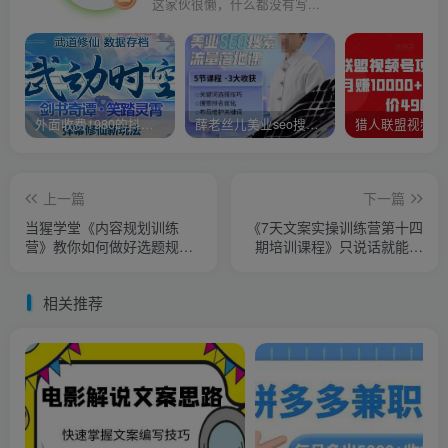
这家伙很懒，什么都没有写...
外面收费1980的抖音武动时空直播项目，无需真人出镜，实时互动直播【软件+详细教程】
薛老丝儿美业seo搜索流量落地课，一周暴涨20w粉丝，全干货讲解
上一篇
下一篇
当猩学堂《内容规划训练
《7天文案实操训练营第十四
营》教你如何做好选题规划
期培训课程》只说话就能火
和内容规划
的短视频文案课
相关推荐