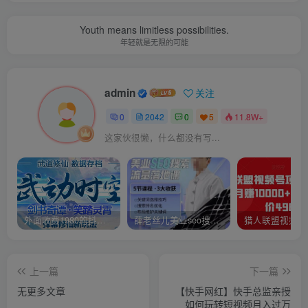
Youth means limitless possibilities.
年轻就是无限的可能
admin
关注
0
2042
0
5
11.8W+
这家伙很懒，什么都没有写...
外面收费1980的抖音武动时空直播项目，无需真人出镜，实时互动直播【软件+详细教程】
薛老丝儿美业seo搜索流量落地课，一周暴涨20w粉丝，全干货讲解
上一篇
下一篇
无更多文章
【快手网红】快手总监亲授
如何玩转短视频月入过万