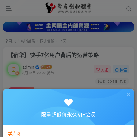
首页
网络营销
快手营销
正文
【宿华】快手7亿用户背后的运营策略
admin
关注
私信
8月15日 23:38发布
0
16
0
付费资源
【宿华】快手7亿用户背后的运营策略
此内容为付费资源，请付费后查看
10
限量超低价永久VIP会员
88
￥
￥
免费
超级会员
学库网