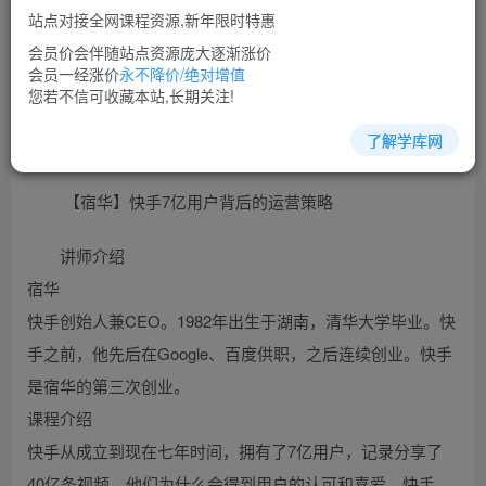
站点对接全网课程资源,新年限时特惠
立即购买
会员价会伴随站点资源庞大逐渐涨价
您当前未登录！建议登陆后购买，可保存购买订单
会员一经涨价
永不降价/绝对增值
您若不信可收藏本站,长期关注!
了解学库网
快手营销培训课程视频教程讲座简介：
【宿华】快手7亿用户背后的运营策略
讲师介绍
宿华
快手创始人兼CEO。1982年出生于湖南，清华大学毕业。快
手之前，他先后在Google、百度供职，之后连续创业。快手
是宿华的第三次创业。
课程介绍
快手从成立到现在七年时间，拥有了7亿用户，记录分享了
40亿条视频，他们为什么会得到用户的认可和喜爱。快手