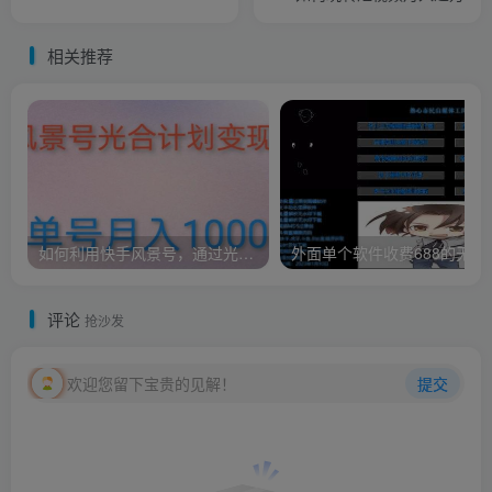
相关推荐
如何利用快手风景号，通过光合计划，实现单号月入1000+（附详细教程及制作软件）
外面单个软件收费688的无
评论
抢沙发
欢迎您留下宝贵的见解！
提交