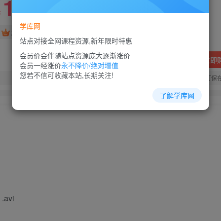
10
88
￥
￥
学库网
免费
超级会员
站点对接全网课程资源,新年限时特惠
会员价会伴随站点资源庞大逐渐涨价
立即
会员一经涨价
永不降价/绝对增值
您若不信可收藏本站,长期关注!
您当前未登录！建议登陆后购买，可保
了解学库网
avi