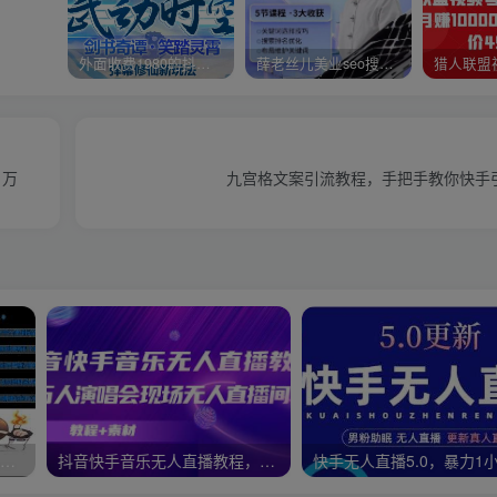
外面收费1980的抖音武动时空直播项目，无需真人出镜，实时互动直播【软件+详细教程】
薛老丝儿美业seo搜索流量落地课，一周暴涨20w粉丝，全干货讲解
1万
九宫格文案引流教程，手把手教你快手
外面单个软件收费688的无人直播自媒体工具包【多种软件永久+超详细视频教程】
抖音快手音乐无人直播教程，万人演唱会现场无人直播间（教程+素材）