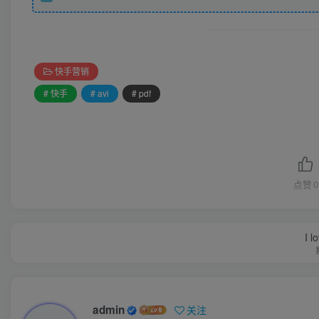
快手营销
# 快手
# avi
# pdf
点赞
0
I l
admin
关注