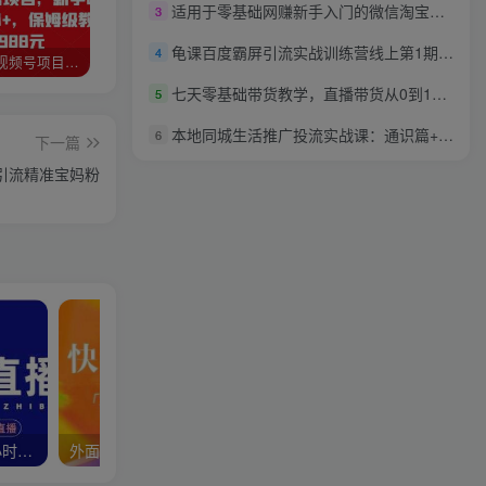
适用于零基础网赚新手入门的微信淘宝客教程
3
龟课百度霸屏引流实战训练营线上第1期，快速获取百度流量，日引500+精准粉
4
猎人联盟视频号项目，新手0基础轻松月赚10000+，保姆级教程原价4988元
如何利用快手风景号，通过光合计划，实现单号月入1000+（附详细教程及制作软件）
全自动阅读挂机项目，号称单窗10r，全套脚本+教程，小白上手简单
七天零基础带货教学，直播带货从0到1，提高认知，少走弯路
5
本地同城生活推广投流实战课：通识篇+实操篇+技巧篇！
6
下一篇
引流精准宝妈粉
快手无人直播5.0，暴力1小时收益2000+丨更新真人直播玩法
外面收费1980短剧变现项目，快手小剧场短剧挂载变现，个人工作室可放大（比小说推文更容易变现）