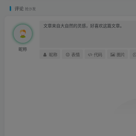
评论
抢沙发
昵称
昵称
表情
代码
图片