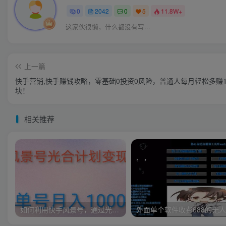
0
2042
0
5
11.8W+
这家伙很懒，什么都没有写...
上一篇
快手营销,快手赚钱攻略，零基础0投资0风险，普通人每月轻松多赚
块！
相关推荐
如何利用快手风景号，通过光合计划，实现单号月入1000+（附详细教程及制作软件）