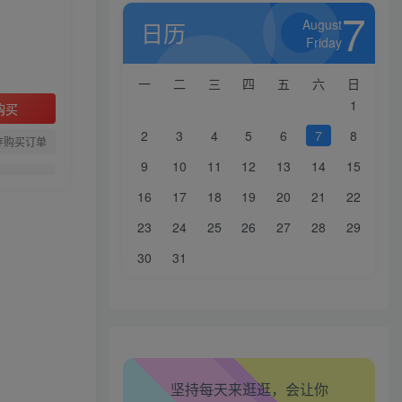
7
August
日历
Friday
一
二
三
四
五
六
日
1
购买
2
3
4
5
6
7
8
存购买订单
9
10
11
12
13
14
15
生活也美好了！
16
17
18
19
20
21
22
心情也舒畅了！
23
24
25
26
27
28
29
30
31
走路也有劲了！
腿也不痛了！
腰也不酸了！
坚持每天来逛逛，会让你