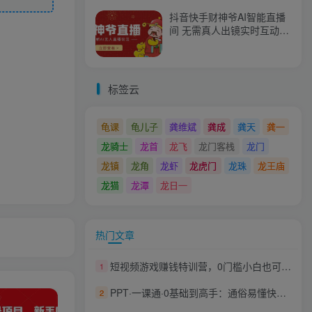
抖音快手财神爷AI智能直播
间 无需真人出镜实时互动
不封号礼物打赏赚到手软
标签云
龟课
龟儿子
龚维斌
龚成
龚天
龚一
龙骑士
龙首
龙飞
龙门客栈
龙门
龙镇
龙角
龙虾
龙虎门
龙珠
龙王庙
龙猫
龙潭
龙日一
热门文章
短视频游戏赚钱特训营，0门槛小白也可以操作，日入1000+
1
PPT·一课通·0基础到高手：通俗易懂快速掌握PPT的各种应用场合
2