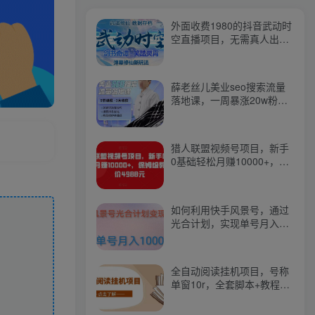
外面收费1980的抖音武动时
空直播项目，无需真人出
镜，实时互动直播【软件
+详细教程】
薛老丝儿美业seo搜索流量
落地课，一周暴涨20w粉
丝，全干货讲解
猎人联盟视频号项目，新手
0基础轻松月赚10000+，保
姆级教程原价4988元
如何利用快手风景号，通过
光合计划，实现单号月入
1000+（附详细教程及制作
软件）
全自动阅读挂机项目，号称
单窗10r，全套脚本+教程，
小白上手简单