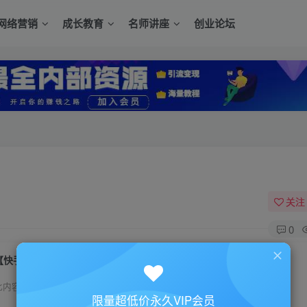
网络营销
成长教育
名师讲座
创业论坛
关注
0
【快手训练】14天快手私训课带你成网红
此内容为付费资源，请付费后查看
限量超低价永久VIP会员