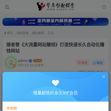
首页
网络营销
建站教程
正文
猎者营《大流量网站赚钱》打造快速长久自动化赚
钱网站
admin
关注
私信
8月15日 23:52发布
0
31
0
付费资源
猎者营《大流量网站赚钱》打造快速长久自动化赚钱网站
限量超低价永久VIP会员
此内容为付费资源，请付费后查看
10
88
￥
￥
学库网