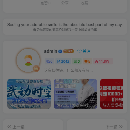
点赞
0
分享
收藏
Seeing your adorable smile is the absolute best part of my day.
看见你可爱的笑容绝对是我一天中最美好的事
admin
关注
0
2042
0
5
11.8W+
这家伙很懒，什么都没有写...
外面收费1980的抖音武动时空直播项目，无需真人出镜，实时互动直播【软件+详细教程】
薛老丝儿美业seo搜索流量落地课，一周暴涨20w粉丝，全干货讲解
上一篇
下一篇