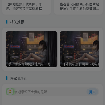
【网站搭建】代刷网、影
猎者营《月赚两万的图片站
视、淘客等等零基础教程
玩法》手把手教你运营网站
赚钱
相关推荐
手把手教你如何搭建网站，月收入5000全套教程实战教程（附带插件）
【
评论
抢沙发
欢迎您留下宝贵的见解！
提交