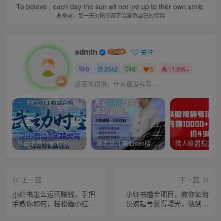
To beleve , each day the sun wll not lve up to ther own smle.
要坚信，每一天的阳光都不会辜负自己的笑容
admin
关注
0
2042
0
5
11.8W+
这家伙很懒，什么都没有写...
外面收费1980的抖音武动时空直播项目，无需真人出镜，实时互动直播【软件+详细教程】
薛老丝儿美业seo搜索流量落地课，一周暴涨20w粉丝，全干货讲解
上一篇
下一篇
小红书怎么运营赚钱，手把
小红书撸金项目，教你如何
手教你如何，轻松靠小红书
快速起号获得曝光，做到月
月赚10000+
躺赚在3000+