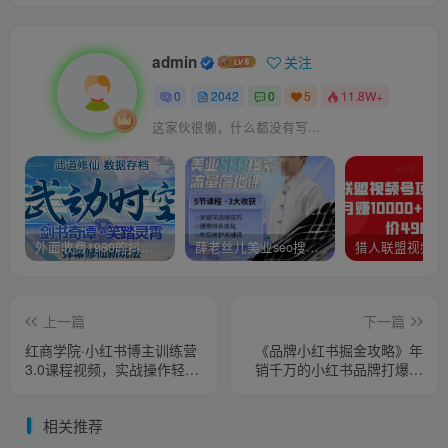
admin
关注
0
2042
0
5
11.8W+
这家伙很懒，什么都没有写...
外面收费1980的抖音武动时空直播项目，无需真人出镜，实时互动直播【软件+详细教程】
薛老丝儿美业seo搜索流量落地课，一周暴涨20w粉丝，全干货讲解
上一篇
下一篇
红商学院·小红书博主训练营
《品牌小红书掘金攻略》年
3.0课程视频，实战操作轻松
销千万的小红书品牌打爆款
月入过万
指南
相关推荐