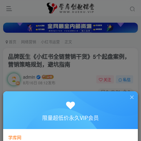
首页
网络营销
小红书运营
正文
品牌医生《小红书全链营销干货》5个起盘案例，
营销策略规划，避坑指南
admin
关注
私信
8月16日 08:12发布
0
31
0
付费资源
品牌医生《小红书全链营销干货》5个起盘案例，营销策略规划，避坑指南
限量超低价永久VIP会员
此内容为付费资源，请付费后查看
10
88
￥
￥
学库网