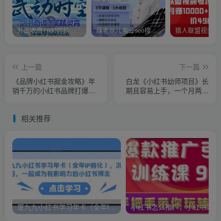
外面收费1980的抖音武动时空直播项目，无需真人出镜，实时互动直播【软件+详细教程】
薛老丝儿美业seo搜索流量落地课，一周暴涨20w粉丝，全干货讲解
上一篇
下一篇
《品牌小红书掘金攻略》年
白龙《小红书幼师项目》长
销千万的小红书品牌打爆款
期且容易上手，一个月两三
指南
千
相关推荐
厦九九小红书学习年卡（全年IP孵化），沉浸式学习，一起成为有影响力的小红书博主
小红