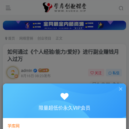
首页
网络营销
创业项目
正文
如何通过《个人经验/能力/爱好》进行副业赚钱月
入过万
admin
关注
私信
8月16日 08:23发布
0
29
0
付费资源
如何通过《个人经验/能力/爱好》进行副业赚钱月入过万
限量超低价永久VIP会员
此内容为付费资源，请付费后查看
10
88
￥
￥
学库网