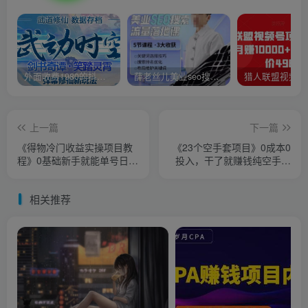
外面收费1980的抖音武动时空直播项目，无需真人出镜，实时互动直播【软件+详细教程】
薛老丝儿美业seo搜索流量落地课，一周暴涨20w粉丝，全干货讲解
上一篇
下一篇
《得物冷门收益实操项目教
《23个空手套项目》0成本0
程》0基础新手就能单号日入
投入，干了就赚钱纯空手套
几十
生意经
相关推荐