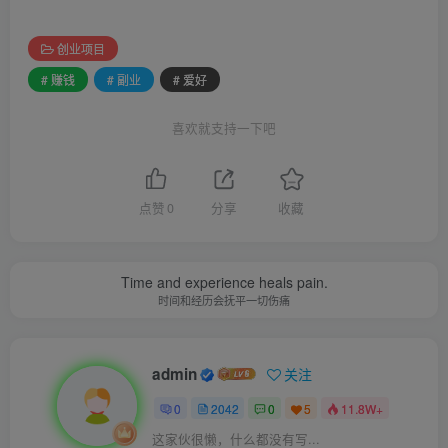
创业项目
# 赚钱
# 副业
# 爱好
喜欢就支持一下吧
点赞
0
分享
收藏
Time and experience heals pain.
时间和经历会抚平一切伤痛
admin
关注
0
2042
0
5
11.8W+
这家伙很懒，什么都没有写...