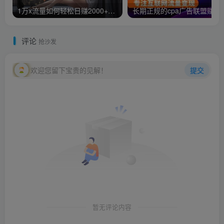
1万x流量如何轻松日赚2000+（售价1000简单粗鲁的赚钱方法)
长期正规的cpa广告联盟赚
评论
抢沙发
欢迎您留下宝贵的见解！
提交
暂无评论内容