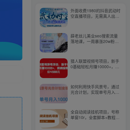
外面收费1980的抖音武动时
空直播项目，无需真人出
镜，实时互动直播【软件
+详细教程】
薛老丝儿美业seo搜索流量
落地课，一周暴涨20w粉
丝，全干货讲解
猎人联盟视频号项目，新手
0基础轻松月赚10000+，保
姆级教程原价4988元
如何利用快手风景号，通过
光合计划，实现单号月入
1000+（附详细教程及制作
软件）
全自动阅读挂机项目，号称
单窗10r，全套脚本+教程，
小白上手简单