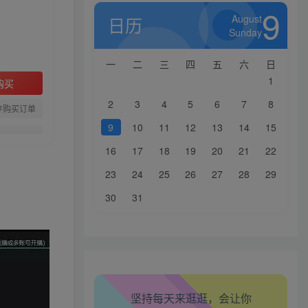
9
August
日历
Sunday
一
二
三
四
五
六
日
1
购买
2
3
4
5
6
7
8
存购买订单
9
10
11
12
13
14
15
16
17
18
19
20
21
22
23
24
25
26
27
28
29
30
31
生活也美好了！
心情也舒畅了！
坚持每天来逛逛，会让你
走路也有劲了！