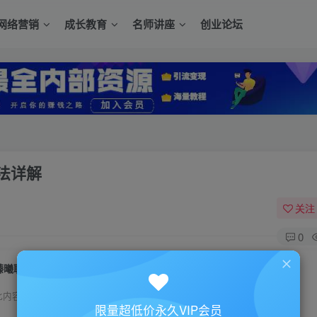
网络营销
成长教育
名师讲座
创业论坛
法详解
关注
0
臻曦联盟《无人直播小游戏推广项目》玩法详解
此内容为付费资源，请付费后查看
限量超低价永久VIP会员