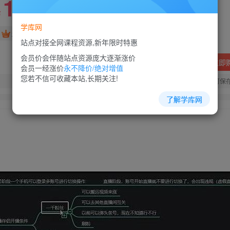
10
88
￥
￥
学库网
免费
超级会员
站点对接全网课程资源,新年限时特惠
会员价会伴随站点资源庞大逐渐涨价
立即
会员一经涨价
永不降价/绝对增值
您若不信可收藏本站,长期关注!
您当前未登录！建议登陆后购买，可保
了解学库网