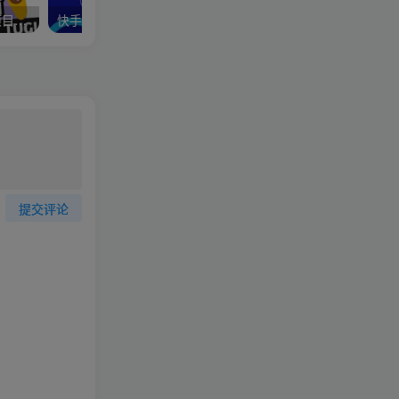
最新红包小游戏手动搬砖项目，单机一天不偷懒稳定60+，成本低，有能力工作室扩大规模
快手无人直播5.0，暴力1小时收益2000+丨更新真人直播玩法
提交评论