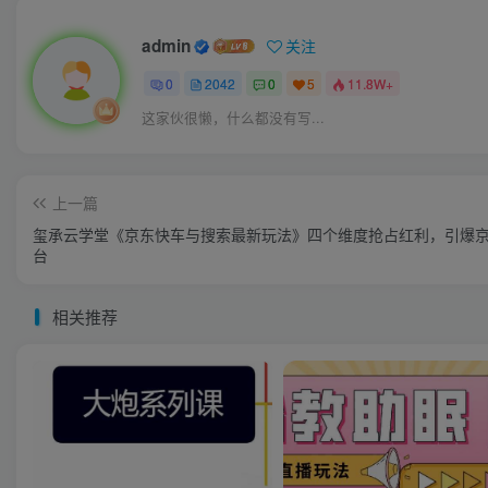
admin
关注
0
2042
0
5
11.8W+
这家伙很懒，什么都没有写...
上一篇
玺承云学堂《京东快车与搜索最新玩法》四个维度抢占红利，引爆
台
相关推荐