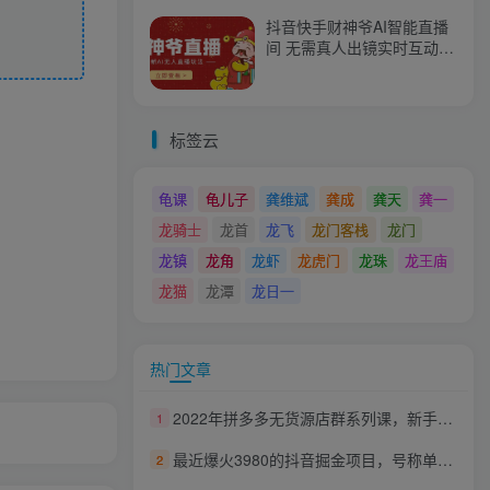
抖音快手财神爷AI智能直播
间 无需真人出镜实时互动
不封号礼物打赏赚到手软
标签云
龟课
龟儿子
龚维斌
龚成
龚天
龚一
龙骑士
龙首
龙飞
龙门客栈
龙门
龙镇
龙角
龙虾
龙虎门
龙珠
龙王庙
龙猫
龙潭
龙日一
热门文章
2022年拼多多无货源店群系列课，新手怎么做拼多多无货源店铺
1
最近爆火3980的抖音掘金项目，号称单设备一天100~200+【全套详细玩法教程】
2