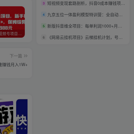
短视频变现套路剖析，抖音0成本赚钱项目玩法，日入500+独家揭秘（共2节视频）
3
九京五位一体盈利模型特训营：全自动流量循环赚钱系统，月入过万甚至10几万
4
新版抖音维全项目：每单利润1000+月入3W+合法合规
5
猎人联盟视频号项目，新手0基础轻松月赚10000+，保姆级教程原价4988元
如何利用快手风景号，通过光合计划，实现单号月入1000+（附详细教程及制作软件）
全自动阅读挂机项目，号称单窗10r，全套脚本+教程，小白上手简单
《网易云挂机项目》云梯挂机计划，号称单窗口一天20+
6
下一篇
速赚钱月入1W+