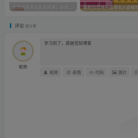
大炮拼多多运营系列课，各类​玩法合集，拼多多运营玩法实操
评论
抢沙发
昵称
昵称
表情
代码
图片