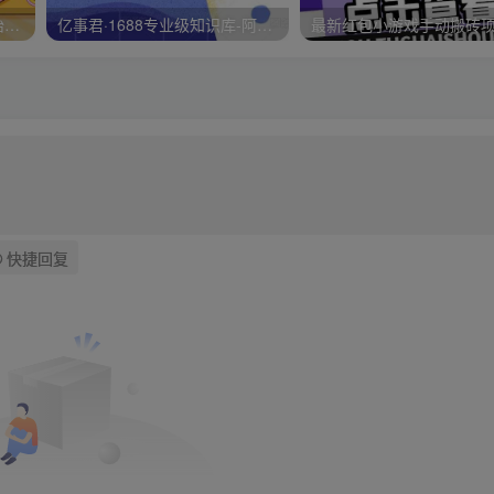
最新抖音快手蓝海无人直播胎教助眠玩法，轻松引爆直播间【教程+软件+素材】
亿事君·1688专业级知识库-阿里巴巴诚信通运营必修课程，帮助你快速掌握1688店铺的核心玩法
快捷回复