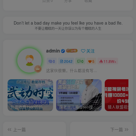
点赞
0
分享
收藏
Don’t let a bad day make you feel lke you have a bad lfe.
不要让糟糕的一天让你误以为有个糟糕的人生
admin
关注
0
2042
0
5
11.8W+
这家伙很懒，什么都没有写...
外面收费1980的抖音武动时空直播项目，无需真人出镜，实时互动直播【软件+详细教程】
薛老丝儿美业seo搜索流量落地课，一周暴涨20w粉丝，全干货讲解
上一篇
下一篇