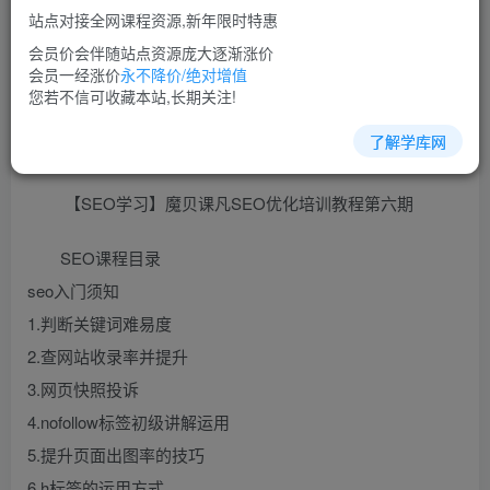
站点对接全网课程资源,新年限时特惠
立即购买
会员价会伴随站点资源庞大逐渐涨价
您当前未登录！建议登陆后购买，可保存购买订单
会员一经涨价
永不降价/绝对增值
您若不信可收藏本站,长期关注!
了解学库网
seo教程培训课程视频教程讲座简介：
【SEO学习】魔贝课凡SEO优化培训教程第六期
SEO课程目录
seo入门须知
1.判断关键词难易度
2.查网站收录率并提升
3.网页快照投诉
4.nofollow标签初级讲解运用
5.提升页面出图率的技巧
6.h标签的运用方式