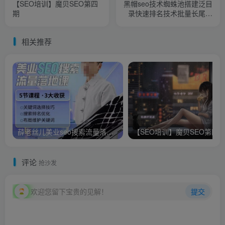
【SEO培训】魔贝SEO第四
黑帽seo技术蜘蛛池搭建泛目
期
录快速排名技术批量长尾关
键词操作全套工具+教程
相关推荐
薛老丝儿美业seo搜索流量落地课，一周暴涨20w粉丝，全干货讲解
【SEO培训】魔贝SEO第四
评论
抢沙发
欢迎您留下宝贵的见解！
提交