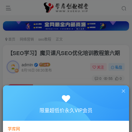
首页
网络营销
seo教程
正文
【SEO学习】魔贝课凡SEO优化培训教程第六期
admin
关注
私信
8月16日 08:30发布
0
55
0
付费资源
【SEO学习】魔贝课凡SEO优化培训教程第六期
此内容为付费资源，请付费后查看
10
限量超低价永久VIP会员
88
￥
￥
免费
超级会员
学库网