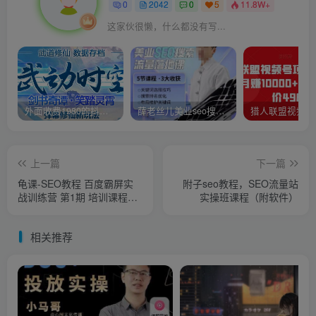
0
2042
0
5
11.8W+
这家伙很懒，什么都没有写...
外面收费1980的抖音武动时空直播项目，无需真人出镜，实时互动直播【软件+详细教程】
薛老丝儿美业seo搜索流量落地课，一周暴涨20w粉丝，全干货讲解
上一篇
下一篇
龟课-SEO教程 百度霸屏实
附子seo教程，SEO流量站
战训练营 第1期 培训课程视
实操班课程（附软件）
频
相关推荐