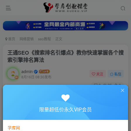
首页
网络营销
seo教程
正文
王通SEO《搜索排名引爆点》教你快速掌握各个搜
索引擎排名算法
admin
关注
私信
8月16日 08:30发布
0
26
0
付费资源
王通SEO《搜索排名引爆点》教你快速掌握各个搜索引擎排名算法
限量超低价永久VIP会员
此内容为付费资源，请付费后查看
10
88
￥
￥
学库网