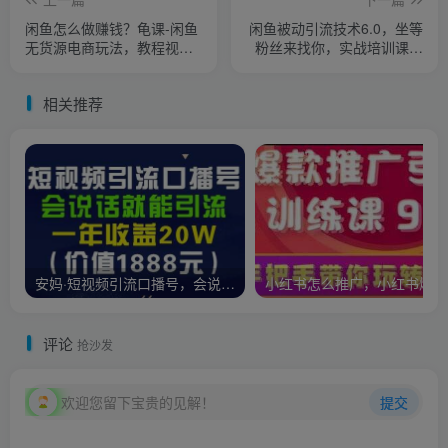
闲鱼怎么做赚钱？龟课-闲鱼
闲鱼被动引流技术6.0，坐等
无货源电商玩法，教程视频
粉丝来找你，实战培训课程
第15期
视频
相关推荐
安妈·短视频引流口播号，会说话就能引流，一年收益20W（价值1888元）
小红
评论
抢沙发
欢迎您留下宝贵的见解！
提交