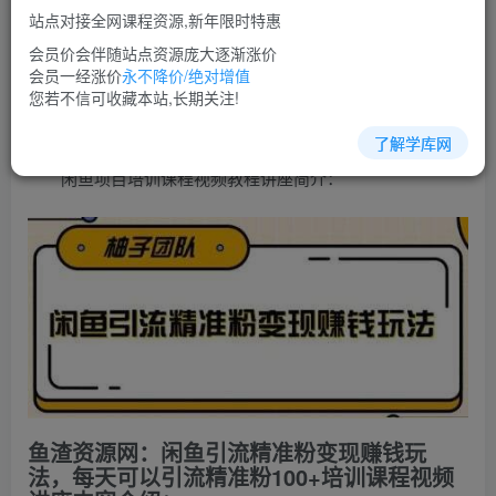
免费
超级会员
站点对接全网课程资源,新年限时特惠
立即购买
会员价会伴随站点资源庞大逐渐涨价
会员一经涨价
永不降价/绝对增值
您当前未登录！建议登陆后购买，可保存购买订单
您若不信可收藏本站,长期关注!
了解学库网
闲鱼项目培训课程视频教程讲座简介：
鱼渣资源网：闲鱼引流精准粉变现赚钱玩
法，每天可以引流精准粉100+培训课程视频