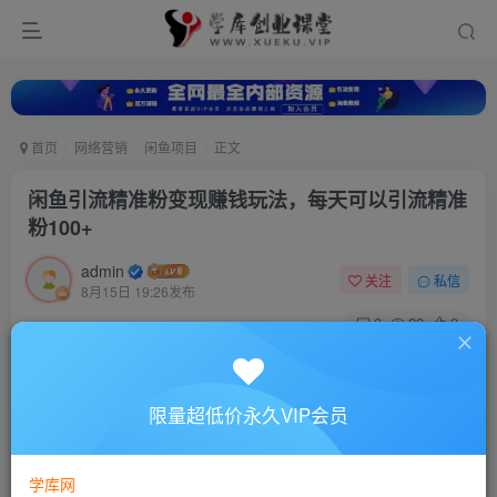
首页
网络营销
闲鱼项目
正文
闲鱼引流精准粉变现赚钱玩法，每天可以引流精准
粉100+
admin
关注
私信
8月15日 19:26发布
0
28
0
付费资源
闲鱼引流精准粉变现赚钱玩法，每天可以引流精准粉100+
限量超低价永久VIP会员
此内容为付费资源，请付费后查看
10
88
￥
￥
学库网