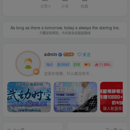
点赞
0
分享
收藏
As long as there s tomorrow, today s always the startng lne.
只要还有明天，今天就永远是起跑线
admin
关注
0
2042
0
5
11.8W+
这家伙很懒，什么都没有写...
外面收费1980的抖音武动时空直播项目，无需真人出镜，实时互动直播【软件+详细教程】
薛老丝儿美业seo搜索流量落地课，一周暴涨20w粉丝，全干货讲解
上一篇
下一篇