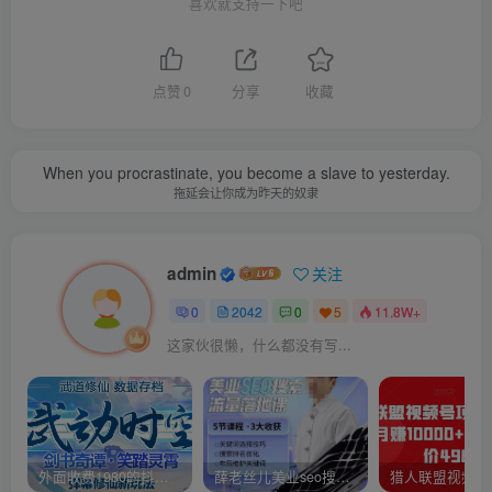
喜欢就支持一下吧
点赞
0
分享
收藏
When you procrastinate, you become a slave to yesterday.
拖延会让你成为昨天的奴隶
admin
关注
0
2042
0
5
11.8W+
这家伙很懒，什么都没有写...
外面收费1980的抖音武动时空直播项目，无需真人出镜，实时互动直播【软件+详细教程】
薛老丝儿美业seo搜索流量落地课，一周暴涨20w粉丝，全干货讲解