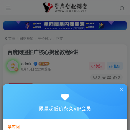
首页
网络营销
竞价教程
正文
百度网盟推广核心揭秘教程9讲
admin
关注
私信
8月15日 22:30发布
0
22
0
付费资源
百度网盟推广核心揭秘教程9讲
此内容为付费资源，请付费后查看
10
限量超低价永久VIP会员
88
￥
￥
免费
超级会员
学库网