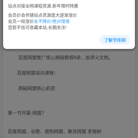
站点对接全网课程资源,新年限时特惠
立即购买
会员价会伴随站点资源庞大逐渐涨价
您当前未登录！建议登陆后购买，可保存购买订单
会员一经涨价
永不降价/绝对增值
您若不信可收藏本站,长期关注!
了解学库网
竞价教程培训课程视频教程讲座简介：
百度网盟推广核心揭秘教程9讲，加讲义文档。
百度网盟培训课程：
揭秘网盟核心机密
第一节开篇-网盟？
百度网盟、谷歌、搜狗网盟、聚效网盟 老榕树