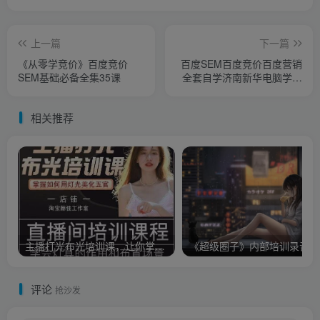
上一篇
下一篇
《从零学竞价》百度竞价
百度SEM百度竞价百度营销
SEM基础必备全集35课
全套自学济南新华电脑学习
教程新版
相关推荐
主播打光布光培训课，让你掌握高级的打光方式，提升直播间画面质量
《超
评论
抢沙发