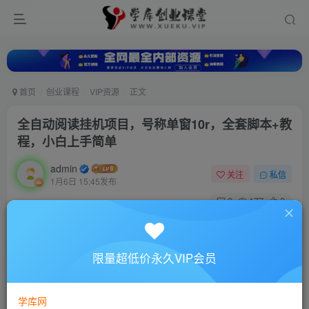
首页
创业课程
VIP资源
正文
全自动阅读挂机项目，号称单窗10r，全套脚本+教
程，小白上手简单
admin
关注
私信
1月6日 15:45发布
0
177
0
全自动阅读挂机项目，号称单窗10r，全套脚本+教程，
小白上手简单
限量超低价永久VIP会员
学库网