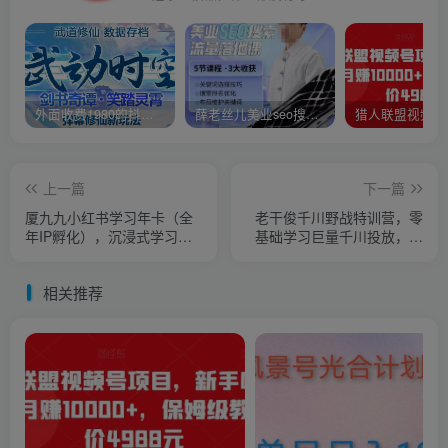
外面收费1980的抖音武动时空直播项目，无需真人出镜，实时互动直播【软件+详细教程】
薛老丝儿美业seo搜索流量落地课，一周暴涨20w粉丝，全干货讲解
上一篇
下一篇
厦九九小红书学习年卡（全
老干俊千川野战特训营，零
年IP孵化），沉浸式学习，
基础学习巨量千川投放，从
一起成为有影响力的小红书
案例到实操（21节完整版）
博主
相关推荐