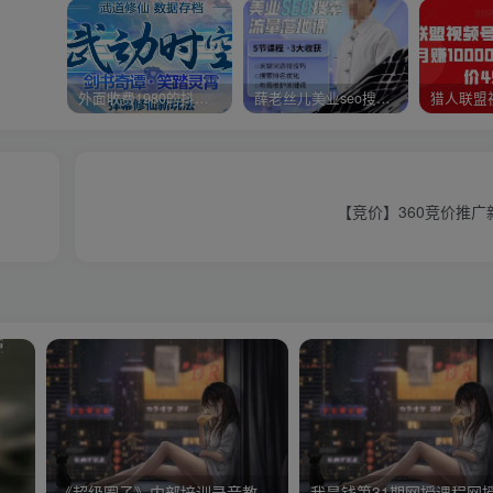
外面收费1980的抖音武动时空直播项目，无需真人出镜，实时互动直播【软件+详细教程】
薛老丝儿美业seo搜索流量落地课，一周暴涨20w粉丝，全干货讲解
【竞价】360竞价推
用软件多账号操作YY挂机刷鲜花赚钱，轻松日赚几十元
《超级圈子》内部培训录音教程存档（裂变CPA日赚5000元长期项目）