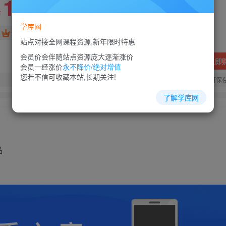
10
88
￥
￥
学库网
免费
超级会员
站点对接全网课程资源,新年限时特惠
会员价会伴随站点资源庞大逐渐涨价
立即
会员一经涨价
永不降价/绝对增值
您若不信可收藏本站,长期关注!
您当前未登录！建议登陆后购买，可保
了解学库网
品