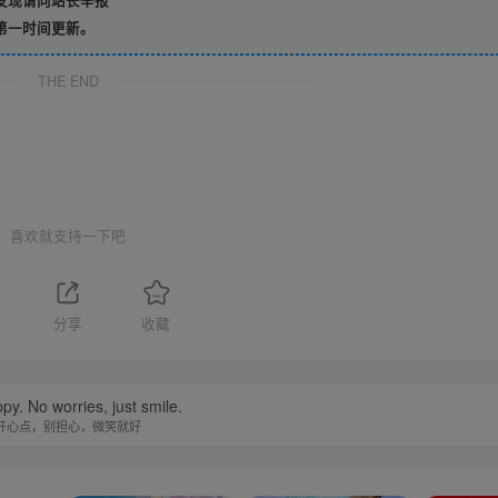
发现请向站长举报
第一时间更新。
THE END
喜欢就支持一下吧
分享
收藏
py. No worries, just smile.
开心点，别担心，微笑就好