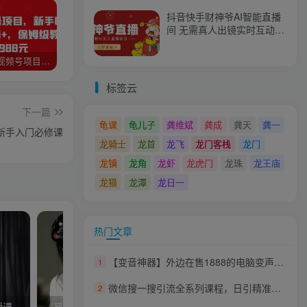
抖音快手财神爷AI智能直播
间 无需真人出镜实时互动
不封号礼物打赏赚到手软
猎人联盟视频号项目，新手0基础轻松月赚10000+，保姆级教程原价4988元
如何利用快手风景号，通过光合计划，实现单号月入1000+（附详细教程及制作软件）
全自动阅读挂机项目，号称单窗10r，全套脚本+教程，小白上手简单
标签云
下一篇
龟课
龟儿子
龚维斌
龚成
龚天
龚一
广新手入门必修课
龙骑士
龙首
龙飞
龙门客栈
龙门
龙镇
龙角
龙虾
龙虎门
龙珠
龙王庙
龙猫
龙潭
龙日一
热门文章
【变音神器】外边在售1888的电脑变声器无需声卡，秒变萌妹子【软件+教程】
1
微信搜一搜引流全系列课程，日引精准粉500+（8节课）
2
我是钱第31期网授课程网授课百度冷门竞价
《暴利产品打造系统》如何寻找一单利润1000元产品！