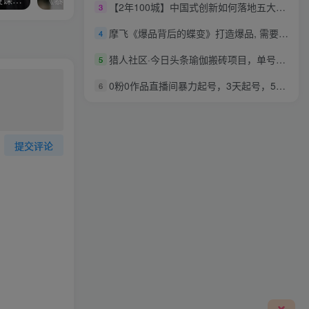
【2年100城】中国式创新如何落地五大洲？
3
摩飞《爆品背后的蝶变》打造爆品, 需要哪些条件与标准?
4
猎人社区·今日头条瑜伽搬砖项目，单号一天几十收入，可以批量操作！
5
0粉0作品直播间暴力起号，3天起号，5天优化，直播起号落地课
6
提交评论