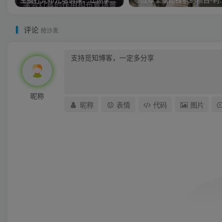
评论
抢沙发
昵称
昵称
表情
代码
图片