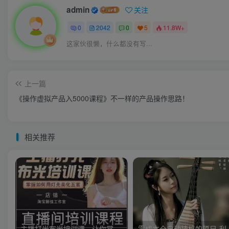
admin
关注
0
2042
0
5
11.8W+
这家伙很懒，什么都没有写...
上一篇
《操作虚拟产品入5000课程》不一样的产品操作思路！
相关推荐
主播打光布光培训课，让你掌握高级的打光方式，提升直播间画面质量
零成本全自动挂机的项目-利