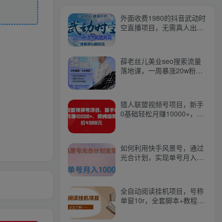
外面收费1980的抖音武动时
空直播项目，无需真人出
镜，实时互动直播【软件
+详细教程】
薛老丝儿美业seo搜索流量
落地课，一周暴涨20w粉
丝，全干货讲解
猎人联盟视频号项目，新手
0基础轻松月赚10000+，保
姆级教程原价4988元
如何利用快手风景号，通过
光合计划，实现单号月入
1000+（附详细教程及制作
软件）
全自动阅读挂机项目，号称
单窗10r，全套脚本+教程，
小白上手简单