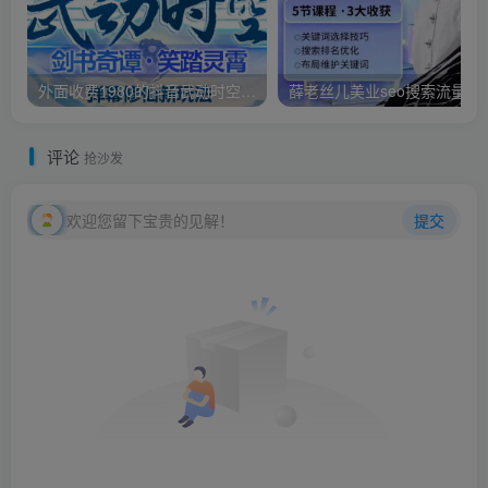
外面收费1980的抖音武动时空直播项目，无需真人出镜，实时互动直播【软件+详细教程】
薛老丝儿美业seo搜索流量
评论
抢沙发
欢迎您留下宝贵的见解！
提交