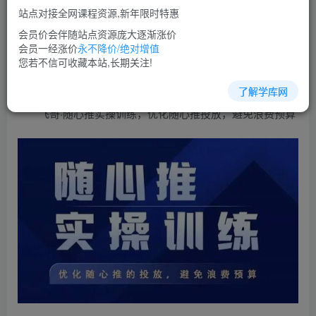
免费
超级会员
站点对接全网课程资源,新年限时特惠
立即购买
会员价会伴随站点资源庞大逐渐涨价
会员一经涨价
永不降价/绝对增值
您当前未登录！建议登陆后购买，可保存购买订单
您若不信可收藏本站,长期关注!
了解学库网
飞哥·随心推实操训练，优化随心推投放，避免浪费预算