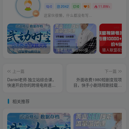
0
2042
0
5
11.8W+
这家伙很懒，什么都没有写...
外面收费1980的抖音武动时空直播项目，无需真人出镜，实时互动直播【软件+详细教程】
薛老丝儿美业seo搜索流量落地课，一周暴涨20w粉丝，全干货讲解
上一篇
下一篇
Daniel老师·独立站综合课，
外面收费1980短剧变现项
快速开启你的跨境电商道路-
目，快手小剧场短剧挂载变
价值2599元
现，个人工作室可放大（比
小说推文更容易变现）
相关推荐