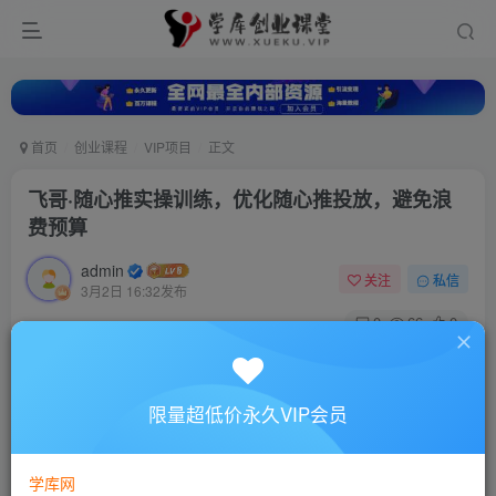
首页
创业课程
VIP项目
正文
飞哥·随心推实操训练，优化随心推投放，避免浪
费预算
admin
关注
私信
3月2日 16:32发布
0
66
0
付费资源
飞哥·随心推实操训练，优化随心推投放，避免浪费预算
限量超低价永久VIP会员
此内容为付费资源，请付费后查看
10
88
￥
￥
学库网