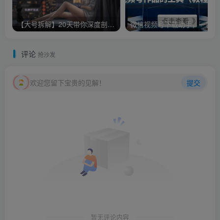
【大号拆解】20天带你深度剖析40个顶级微信公众号
微信
评论
抢沙发
欢迎您留下宝贵的见解！
提交
暂无评论内容