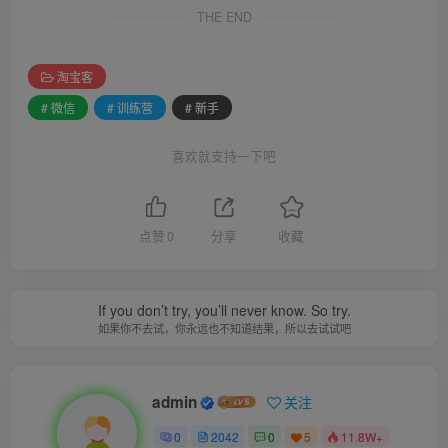
THE END
淘宝客
# 微信
# 训练营
# 新手
喜欢就支持一下吧
点赞
0
分享
收藏
If you don’t try, you’ll never know. So try.
如果你不去试，你永远也不知道结果，所以去试试吧
admin
关注
0
2042
0
5
11.8W+