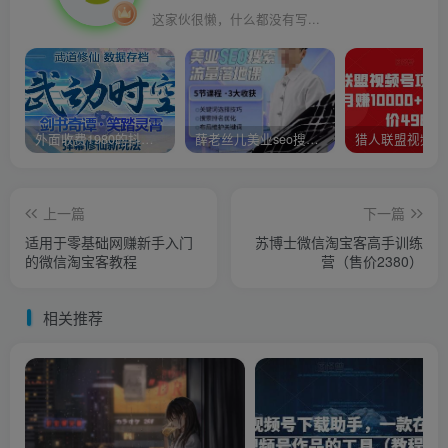
这家伙很懒，什么都没有写...
外面收费1980的抖音武动时空直播项目，无需真人出镜，实时互动直播【软件+详细教程】
薛老丝儿美业seo搜索流量落地课，一周暴涨20w粉丝，全干货讲解
上一篇
下一篇
适用于零基础网赚新手入门
苏博士微信淘宝客高手训练
的微信淘宝客教程
营（售价2380）
相关推荐