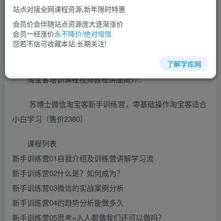
免费
超级会员
站点对接全网课程资源,新年限时特惠
立即购买
会员价会伴随站点资源庞大逐渐涨价
会员一经涨价
永不降价/绝对增值
您当前未登录！建议登陆后购买，可保存购买订单
您若不信可收藏本站,长期关注!
了解学库网
淘宝客培训课程视频教程讲座简介：
苏博士微信淘宝客新手训练营，零基础操作淘宝客适合
小白学习（售价2380）
课程列表
新手训练营01自我介绍及训练营讲解学习流
新手训练营02什么是？如何成为？
新手训练营03微信的实战案例分析
新手训练营04的趋势分析能做多久
新手训练营05思考=人人都做我们还可以做吗？