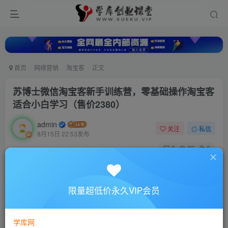
首页
网络营销
淘宝客
正文
苏博士微信淘宝客新手训练营，零基础操作淘宝客
适合小白学习（售价2380）
admin
关注
私信
8月15日 22:53发布
0
26
0
付费资源
苏博士微信淘宝客新手训练营，零基础操作淘宝客适合小白学习（售价2380）
限量超低价永久VIP会员
此内容为付费资源，请付费后查看
10
88
￥
￥
学库网