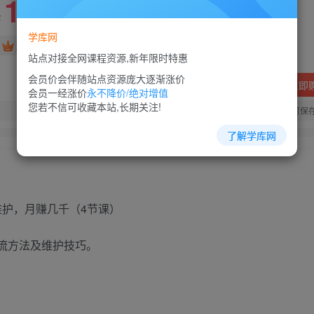
10
88
￥
￥
学库网
免费
超级会员
站点对接全网课程资源,新年限时特惠
会员价会伴随站点资源庞大逐渐涨价
立即
会员一经涨价
永不降价/绝对增值
您若不信可收藏本站,长期关注!
您当前未登录！建议登陆后购买，可保
了解学库网
维护，月赚几千（4节课）
流方法及维护技巧。