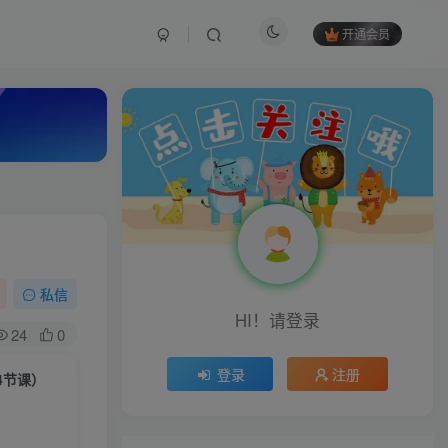
开通会员
私信
HI！请登录
24
0
登录
注册
4节课）