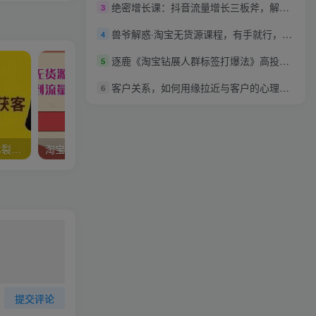
绝密增长课：抖音流量增长三板斧，解决1-100的增长难题
3
兽爷解惑·淘宝无货源课程，有手就行，只要认字，小学生也可以学会
4
逐鹿《淘宝钻展人群标签打爆法》高投产ROL收割打造高权重店铺(全程实操)
5
客户关系，如何用缘拉近与客户的心理距离
6
鉴锋《微信生态如何低成本裂变获客》助你进阶微信裂变高手
淘宝无货源电商课程，从选品和货源，到流量运营优化，为淘宝卖家量身打造
提交评论