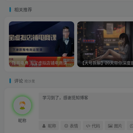
相关推荐
胖哥电商·淘宝虚拟店铺电商课，解决小白做电商的困惑，新人一台手机也能做电商
评论
抢沙发
昵称
昵称
表情
代码
图片