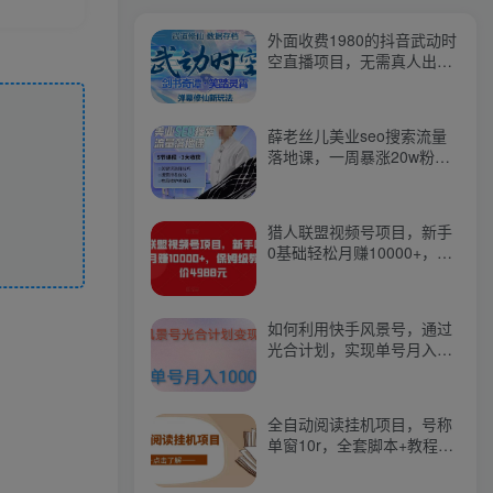
外面收费1980的抖音武动时
空直播项目，无需真人出
镜，实时互动直播【软件
+详细教程】
薛老丝儿美业seo搜索流量
落地课，一周暴涨20w粉
丝，全干货讲解
猎人联盟视频号项目，新手
0基础轻松月赚10000+，保
姆级教程原价4988元
如何利用快手风景号，通过
光合计划，实现单号月入
1000+（附详细教程及制作
软件）
全自动阅读挂机项目，号称
单窗10r，全套脚本+教程，
小白上手简单