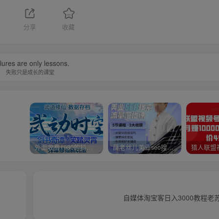
分享
收藏
lures are only lessons.
失败只是成长的课堂
外面收费1980的抖音武动时空直播项目，无需真人出镜，实时互动直播【软件+详细教程】
薛老丝儿美业seo搜索流量落地课，一周暴涨20w粉丝，全干货讲解
自媒体淘宝客日入3000教程老苏