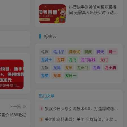
抖音快手财神爷AI智能直播
间 无需真人出镜实时互动
不封号礼物打赏赚到手软
标签云
龟课
龟儿子
龚维斌
龚成
龚天
龚一
龙骑士
龙首
龙飞
龙门客栈
龙门
龙镇
龙角
龙虾
龙虎门
龙珠
龙王庙
龙猫
龙潭
龙日一
猎人联盟视频号项目，新手0基础轻松月赚10000+，保姆级教程原价4988元
如何利用快手风景号，通过光合计划，实现单号月入1000+（附详细教程及制作软件）
全自动阅读挂机项目，号称单窗10r，全套脚本+教程，小白上手简单
热门文章
下一篇
狼叔今日头条引流技术6.0，打造爆款稳定引流的玩法
1
售价1688教程
美团电商特训营：美团·店群玩法，无脑铺货月产出6000-15000+精细化月产2w+
2