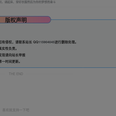
何，请起床、穿好衣服然后为你的梦想而奋斗
版权声明
有侵权，请联系站长 QQ
115904045
进行删除处理。
真实性负责。
发现请向站长举报
第一时间更新。
THE END
喜欢就支持一下吧