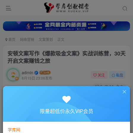
首页
网络营销
文案策划
正文
安顿文案写作《爆款吸金文案》实战训练营，30天
开启文案赚钱之旅
admin
关注
私信
8月15日 23:06发布
0
14
0
付费资源
安顿文案写作《爆款吸金文案》实战训练营，30天开启文案赚钱之旅
限量超低价永久VIP会员
此内容为付费资源，请付费后查看
10
88
￥
￥
学库网