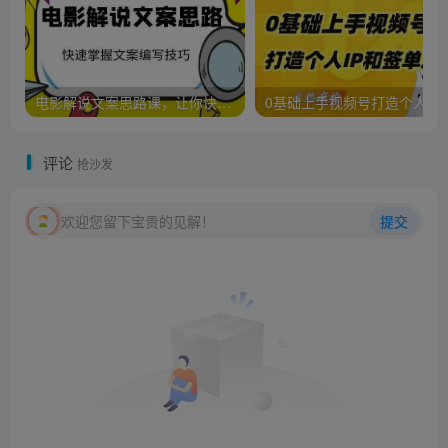
电影解说文案思路课，让你快速掌握文案编写的技巧（3节视频课程）
0基础上手视频号打造个人IP和签单增员，保险从业者即
评论
抢沙发
欢迎您留下宝贵的见解！
提交