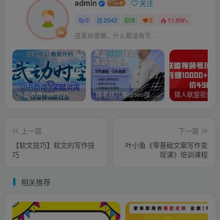
admin
关注
0
2042
0
5
11.8W+
这家伙很懒，什么都没有写...
外面收费1980的抖音武动时空直播项目，无需真人出镜，实时互动直播【软件+详细教程】
薛老丝儿美业seo搜索流量落地课，一周暴涨20w粉丝，全干货讲解
上一篇
下一篇
【软文技巧】软文的写作技
叶小鱼《零基础文案写作变
巧
现课》培训课程
相关推荐