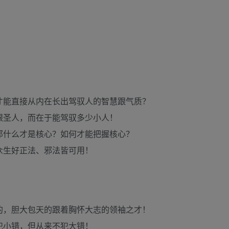
才能直接从内在长出驾驭人的智慧跟气质？
跟圣人，而在于能驾驭多少小人！
那什么才是核心？如何才能把握核心？
众生好正法、邪法皆可用！
的，胆大包天的跟着胸怀大志的领袖之才！
犯小错，但从来不犯大错！