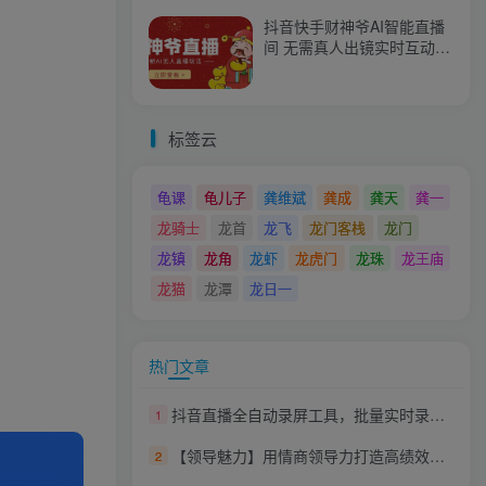
抖音快手财神爷AI智能直播
间 无需真人出镜实时互动
不封号礼物打赏赚到手软
标签云
龟课
龟儿子
龚维斌
龚成
龚天
龚一
龙骑士
龙首
龙飞
龙门客栈
龙门
龙镇
龙角
龙虾
龙虎门
龙珠
龙王庙
龙猫
龙潭
龙日一
热门文章
抖音直播全自动录屏工具，批量实时录制直播视频，可带货赚佣金（软件+使用教程）
1
【领导魅力】用情商领导力打造高绩效团队
2