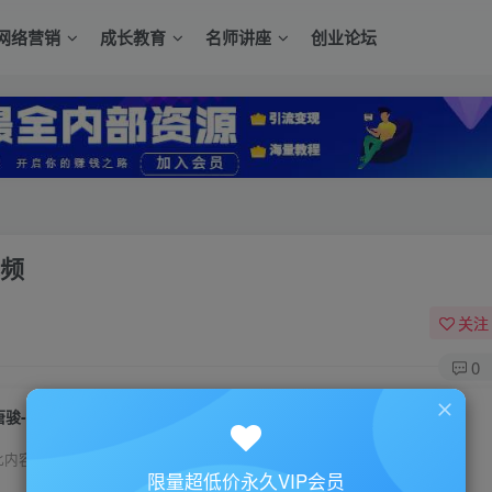
网络营销
成长教育
名师讲座
创业论坛
视频
关注
0
唐骏-俞凌雄《领袖经营哲学》演讲培训视频
此内容为付费资源，请付费后查看
限量超低价永久VIP会员