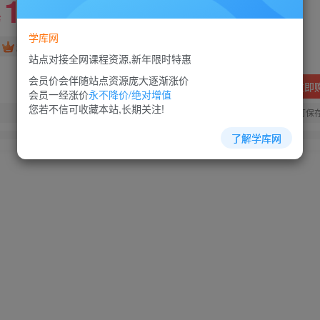
10
88
￥
￥
学库网
免费
超级会员
站点对接全网课程资源,新年限时特惠
会员价会伴随站点资源庞大逐渐涨价
立即
会员一经涨价
永不降价/绝对增值
您若不信可收藏本站,长期关注!
您当前未登录！建议登陆后购买，可保
了解学库网