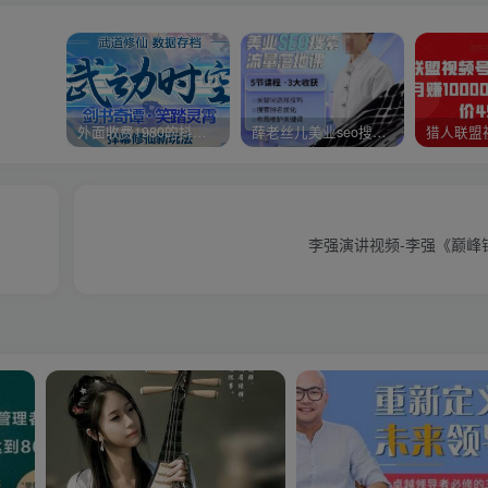
外面收费1980的抖音武动时空直播项目，无需真人出镜，实时互动直播【软件+详细教程】
薛老丝儿美业seo搜索流量落地课，一周暴涨20w粉丝，全干货讲解
李强演讲视频-李强《巅峰