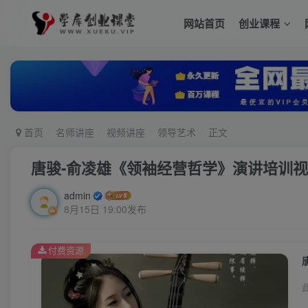
网站首页
创业课程
首页
名师讲座
视频讲座
领导艺术
正文
唐骏-俞凌雄《领袖经营哲学》演讲培训
admin
8月15日 19:00发布
付费资源