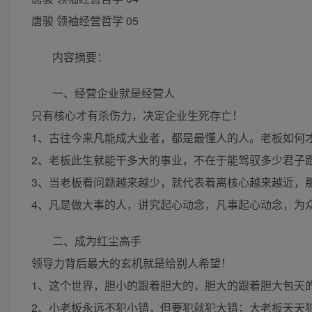
唐骏 领袖经营哲学 05
内容摘要：
一、经营企业就是经营人
只有核心才有杀伤力，决定企业生死存亡！
1、古往今来凡能成大业者，都是最懂人的人。老板如何
2、老板此生就能干多大的事业，不在于能驾驭多少君子
3、当老板看问题越来越少，就代表着离核心越来越近，
4、凡是做大事的人，讲究起心动念，凡事起心动念，为
二、成为红尘高手
领导力背后最大的玄机就是给别人希望！
1、这个世界，胆小的跟着胆大的，胆大的跟着胆大包天
2、小老板永远不犯小错，但要犯就犯大错；大老板天天