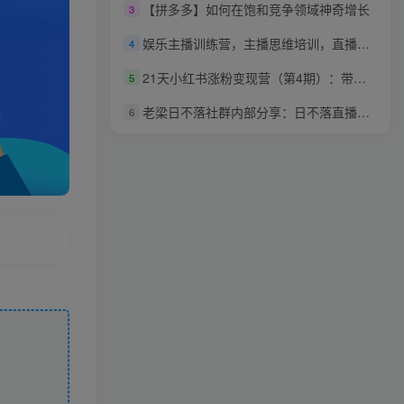
【拼多多】如何在饱和竞争领域神奇增长
3
娱乐主播训练营，主播思维培训，直播思维+案例分析+直播运营
4
21天小红书涨粉变现营（第4期）：带你掌握小红书爆款玩法，月赚10W+秘密
5
老梁日不落社群内部分享：日不落直播间玩法，鱼塘起号玩法，新人零粉丝平播起号
6