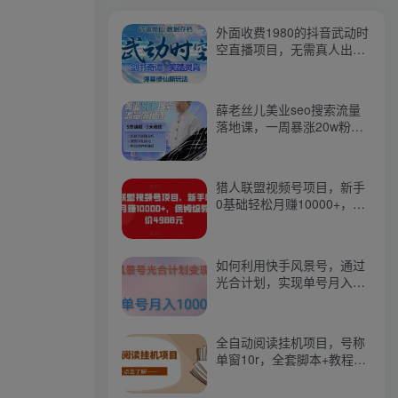
外面收费1980的抖音武动时
空直播项目，无需真人出
镜，实时互动直播【软件
+详细教程】
薛老丝儿美业seo搜索流量
落地课，一周暴涨20w粉
丝，全干货讲解
猎人联盟视频号项目，新手
0基础轻松月赚10000+，保
姆级教程原价4988元
如何利用快手风景号，通过
光合计划，实现单号月入
1000+（附详细教程及制作
软件）
全自动阅读挂机项目，号称
单窗10r，全套脚本+教程，
小白上手简单