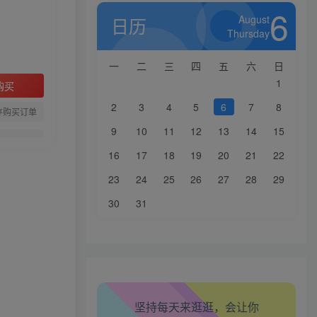
6
August
日历
Thursday
一
二
三
四
五
六
日
1
购买
2
3
4
5
6
7
8
存购买订单
9
10
11
12
13
14
15
16
17
18
19
20
21
22
23
24
25
26
27
28
29
生活也美好了！
30
31
心情也舒畅了！
走路也有劲了！
坚持每天来逛逛，会让你
腿也不痛了！