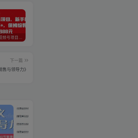
猎人联盟视频号项目，新手0基础轻松月赚10000+，保姆级教程原价4988元
如何利用快手风景号，通过光合计划，实现单号月入1000+（附详细教程及制作软件）
全自动阅读挂机项目，号称单窗10r，全套脚本+教程，小白上手简单
下一篇
销售与领导力》