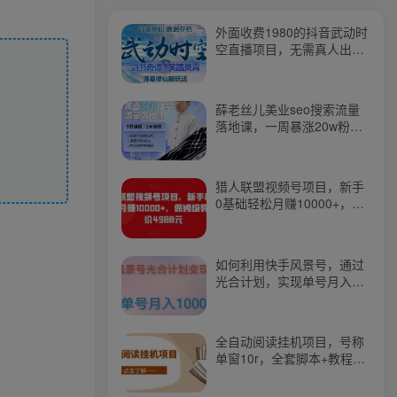
外面收费1980的抖音武动时
空直播项目，无需真人出
镜，实时互动直播【软件
+详细教程】
薛老丝儿美业seo搜索流量
落地课，一周暴涨20w粉
丝，全干货讲解
猎人联盟视频号项目，新手
0基础轻松月赚10000+，保
姆级教程原价4988元
如何利用快手风景号，通过
光合计划，实现单号月入
1000+（附详细教程及制作
软件）
全自动阅读挂机项目，号称
单窗10r，全套脚本+教程，
小白上手简单