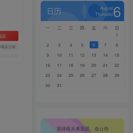
6
August
日历
Thursday
一
二
三
四
五
六
日
1
购买
2
3
4
5
6
7
8
存购买订单
9
10
11
12
13
14
15
16
17
18
19
20
21
22
生活也美好了！
23
24
25
26
27
28
29
心情也舒畅了！
30
31
走路也有劲了！
腿也不痛了！
坚持每天来逛逛，会让你
腰也不酸了！