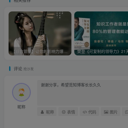
【综合管理】让你的影响力爆棚-突破性领导力（4集）
评论
抢沙发
昵称
昵称
表情
代码
图片