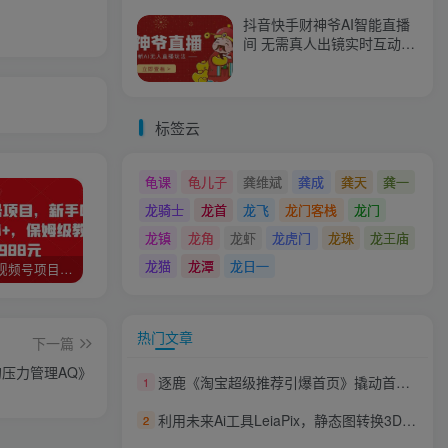
抖音快手财神爷AI智能直播
间 无需真人出镜实时互动
不封号礼物打赏赚到手软
标签云
龟课
龟儿子
龚维斌
龚成
龚天
龚一
龙骑士
龙首
龙飞
龙门客栈
龙门
龙镇
龙角
龙虾
龙虎门
龙珠
龙王庙
龙猫
龙潭
龙日一
猎人联盟视频号项目，新手0基础轻松月赚10000+，保姆级教程原价4988元
如何利用快手风景号，通过光合计划，实现单号月入1000+（附详细教程及制作软件）
全自动阅读挂机项目，号称单窗10r，全套脚本+教程，小白上手简单
热门文章
下一篇
压力管理AQ》
逐鹿《淘宝超级推荐引爆首页》撬动首页月均100W流量持续增长爆发
1
利用未来Ai工具LeiaPix，静态图转换3D动画，Lexica和Chat GPT制作精彩视频
2