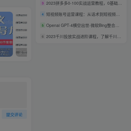
2023拼多多0-100实战运营教程，0基础起步，运营知识一手掌握
3
短视频账号运营课程：从话术到短视频运营再到直播带货全流程，新人快速入门
4
Openai GPT-4横空出世-微软Bing整合强大的GPT-4语言模型
5
2023千川投放实战进阶课程，​了解千川投放方法，拥有专业投放思维
6
王达峰《重新定义未来领导力》卓越领导者必修的30节管理课
余世维讲座-余世维《如何塑造管理者的性格魅力-领袖性格》第二版
提交评论