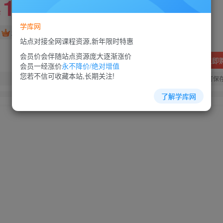
10
88
￥
￥
学库网
免费
超级会员
站点对接全网课程资源,新年限时特惠
会员价会伴随站点资源庞大逐渐涨价
立即
会员一经涨价
永不降价/绝对增值
您若不信可收藏本站,长期关注!
您当前未登录！建议登陆后购买，可保
了解学库网