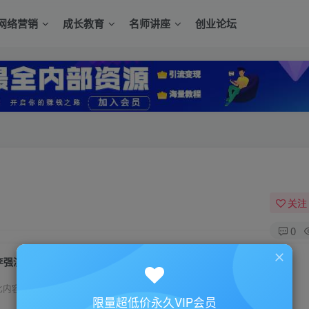
网络营销
成长教育
名师讲座
创业论坛
关注
0
李强演讲视频-李强《巅峰销售与领导力》
此内容为付费资源，请付费后查看
限量超低价永久VIP会员