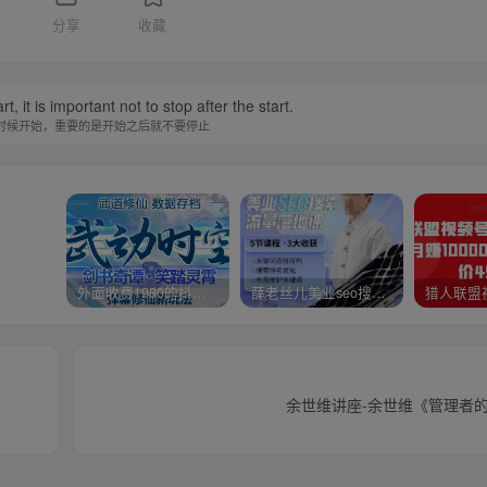
分享
收藏
, it is important not to stop after the start.
时候开始，重要的是开始之后就不要停止
外面收费1980的抖音武动时空直播项目，无需真人出镜，实时互动直播【软件+详细教程】
薛老丝儿美业seo搜索流量落地课，一周暴涨20w粉丝，全干货讲解
余世维讲座-余世维《管理者的