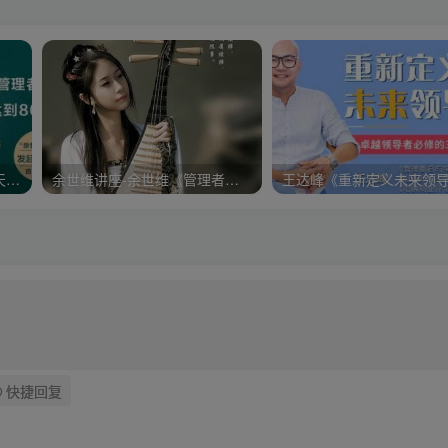
樊登《可复制的领导力》21天线上训练营培训课程视频讲座
余世维讲座-余世维《管理者情商EQ》第2版
快捷回复