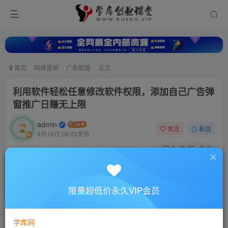
首页
网络营销
广告联盟
正文
利用软件轻松任意修改软件权限，添加自己广告弹
窗推广日赚无上限
admin
关注
私信
8月16日 08:03发布
0
85
0
付费资源
利用软件轻松任意修改软件权限，添加自己广告弹窗推广日赚无上限
限量超低价永久VIP会员
此内容为付费资源，请付费后查看
10
88
￥
￥
学库网