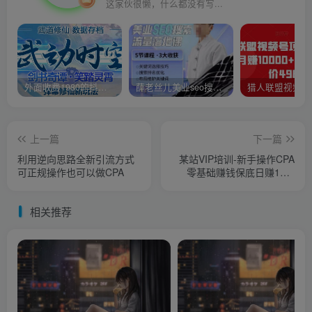
这家伙很懒，什么都没有写...
外面收费1980的抖音武动时空直播项目，无需真人出镜，实时互动直播【软件+详细教程】
薛老丝儿美业seo搜索流量落地课，一周暴涨20w粉丝，全干货讲解
上一篇
下一篇
利用逆向思路全新引流方式
某站VIP培训-新手操作CPA
可正规操作也可以做CPA
零基础赚钱保底日赚100-
300元项目
相关推荐