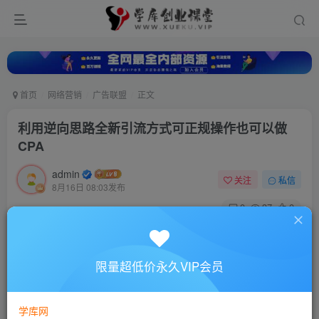
首页
网络营销
广告联盟
正文
利用逆向思路全新引流方式可正规操作也可以做
CPA
admin
关注
私信
8月16日 08:03发布
0
37
0
付费资源
利用逆向思路全新引流方式可正规操作也可以做CPA
限量超低价永久VIP会员
此内容为付费资源，请付费后查看
10
88
￥
￥
学库网