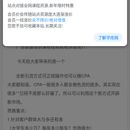
免费
超级会员
站点对接全网课程资源,新年限时特惠
立即购买
会员价会伴随站点资源庞大逐渐涨价
会员一经涨价
永不降价/绝对增值
您当前未登录！建议登陆后购买，可保存购买订单
您若不信可收藏本站,长期关注!
了解学库网
广告联盟培训课程视频教程讲座简介：
今天给大家带来的是一个
全新引流方式可正规操作也可以做CPA
大家都知道，CPA一般很多人都去做色流的居多。其实现在
很多**已经不是那么好骗了。所以可以利用这个新方式开辟
新市场。
思路重点：
1.针对客户群体大与多还有准
（大学生多少万？每年多少新生？市场很大）