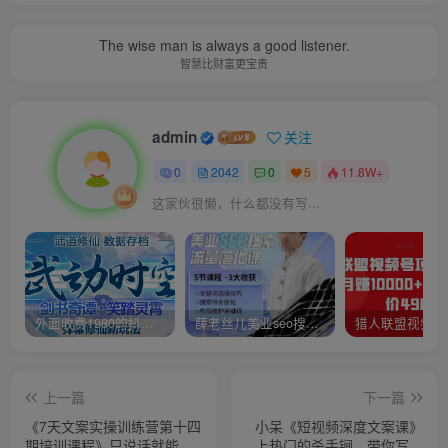
The wise man is always a good listener.
智慧比财富更宝贵
admin
关注
0
2042
0
5
11.8W+
这家伙很懒，什么都没有写...
外面收费1980的抖音武动时空直播项目，无需真人出镜，实时互动直播【软件+详细教程】
薛老丝儿美业seo搜索流量落地课，一周暴涨20w粉丝，全干货讲解
上一篇
下一篇
《7天文案实操训练营第十四
小呆《短视频深度文案课》
期培训课程》只说话就能火
上热门的杀手锏，带你写出