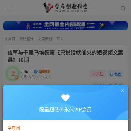
首页
网络营销
文案策划
正文
夜草与千里马埃德蒙《只说话就能火的短视频文案
课》16期
admin
关注
私信
8月15日 23:07发布
0
30
0
付费资源
夜草与千里马埃德蒙《只说话就能火的短视频文案课》16期
限量超低价永久VIP会员
此内容为付费资源，请付费后查看
10
88
￥
￥
学库网