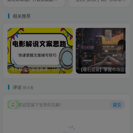
的短视频文案课
爆款标题+文案
相关推荐
电影解说文案思路课，让你快速掌握文案编写的技巧（3节视频课程）
【
评论
抢沙发
欢迎您留下宝贵的见解！
提交