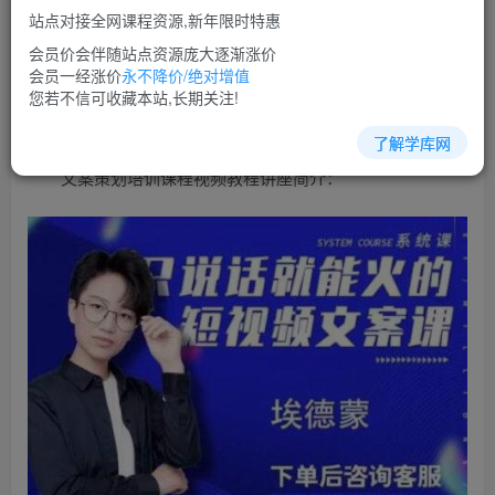
免费
超级会员
站点对接全网课程资源,新年限时特惠
立即购买
会员价会伴随站点资源庞大逐渐涨价
会员一经涨价
永不降价/绝对增值
您当前未登录！建议登陆后购买，可保存购买订单
您若不信可收藏本站,长期关注!
了解学库网
文案策划培训课程视频教程讲座简介：