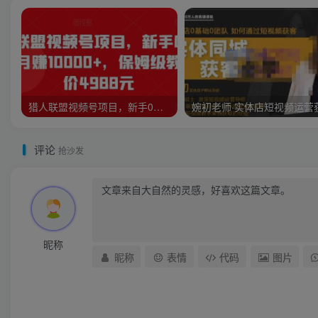
猎人联盟视频号项目，新手0基础轻松月赚10000+，保姆级教程原价4988元
评论
抢沙发
昵称
昵称
表情
代码
图片