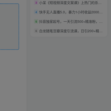
小呆《短视频深度文案课》上热门的杀手锏，带你写出爆款标题+文案
3
快手无人直播5.0，暴力1小时收益2000+丨更新真人直播玩法
4
抖音独家起号，一天引流500+精准粉，适合各类行业（9节视频课）
5
白龙随笔豆瓣深度引流课，日引200+精准粉（价值598元）
6