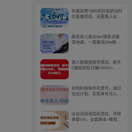
外面收费1980的抖音武动时
空直播项目，无需真人出
镜，实时互动直播【软件
+详细教程】
薛老丝儿美业seo搜索流量
落地课，一周暴涨20w粉
丝，全干货讲解
猎人联盟视频号项目，新手
0基础轻松月赚10000+，保
姆级教程原价4988元
如何利用快手风景号，通过
光合计划，实现单号月入
1000+（附详细教程及制作
软件）
全自动阅读挂机项目，号称
单窗10r，全套脚本+教程，
小白上手简单