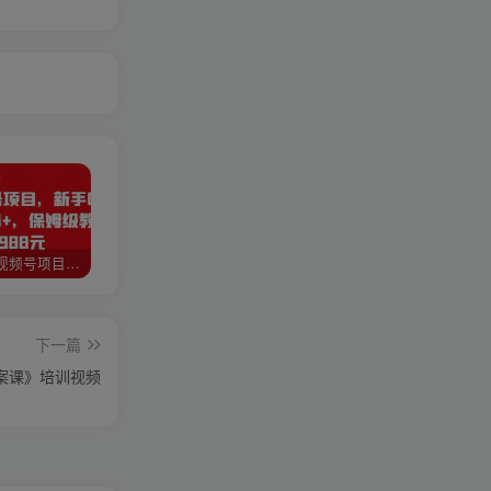
猎人联盟视频号项目，新手0基础轻松月赚10000+，保姆级教程原价4988元
如何利用快手风景号，通过光合计划，实现单号月入1000+（附详细教程及制作软件）
全自动阅读挂机项目，号称单窗10r，全套脚本+教程，小白上手简单
下一篇
案课》培训视频