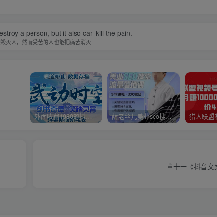
estroy a person, but it also can kill the pain.
够毁灭人，然而受苦的人也能把痛苦消灭
外面收费1980的抖音武动时空直播项目，无需真人出镜，实时互动直播【软件+详细教程】
薛老丝儿美业seo搜索流量落地课，一周暴涨20w粉丝，全干货讲解
董十一《抖音文