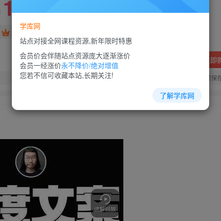
10
88
￥
￥
学库网
免费
超级会员
站点对接全网课程资源,新年限时特惠
会员价会伴随站点资源庞大逐渐涨价
立即
会员一经涨价
永不降价/绝对增值
您若不信可收藏本站,长期关注!
您当前未登录！建议登陆后购买，可保
了解学库网