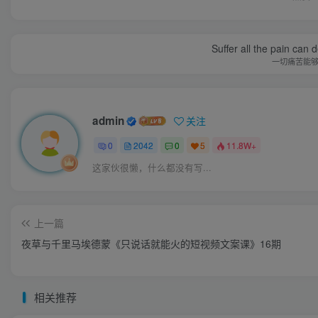
Suffer all the pain can d
一切痛苦能
admin
关注
0
2042
0
5
11.8W+
这家伙很懒，什么都没有写...
上一篇
夜草与千里马埃德蒙《只说话就能火的短视频文案课》16期
相关推荐