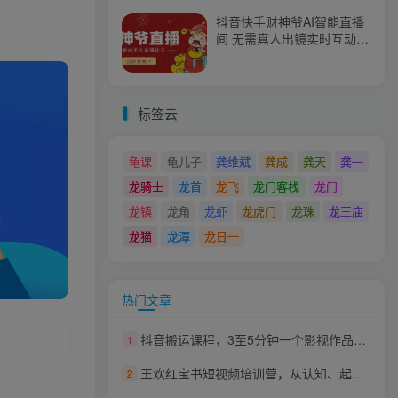
抖音快手财神爷AI智能直播
间 无需真人出镜实时互动
不封号礼物打赏赚到手软
标签云
龟课
龟儿子
龚维斌
龚成
龚天
龚一
龙骑士
龙首
龙飞
龙门客栈
龙门
龙镇
龙角
龙虾
龙虎门
龙珠
龙王庙
龙猫
龙潭
龙日一
热门文章
抖音搬运课程，3至5分钟一个影视作品，一部手机轻松学影视
1
王欢红宝书短视频培训营，从认知、起号、实操、运营，适合新人起步
2