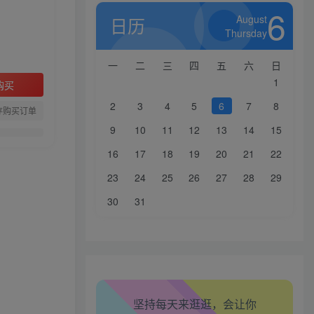
6
August
日历
Thursday
一
二
三
四
五
六
日
1
购买
2
3
4
5
6
7
8
存购买订单
9
10
11
12
13
14
15
16
17
18
19
20
21
22
生活也美好了！
23
24
25
26
27
28
29
心情也舒畅了！
30
31
走路也有劲了！
腿也不痛了！
坚持每天来逛逛，会让你
腰也不酸了！