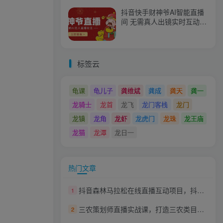
抖音快手财神爷AI智能直播
间 无需真人出镜实时互动
不封号礼物打赏赚到手软
标签云
龟课
龟儿子
龚维斌
龚成
龚天
龚一
龙骑士
龙首
龙飞
龙门客栈
龙门
龙镇
龙角
龙虾
龙虎门
龙珠
龙王庙
龙猫
龙潭
龙日一
热门文章
抖音森林马拉松在线直播互动项目，抖音报白【直播软件+对接渠道】
1
三农策划师直播实战课，​打造三农类目精准直播间​主播培训、话术逻辑、直播运营
2