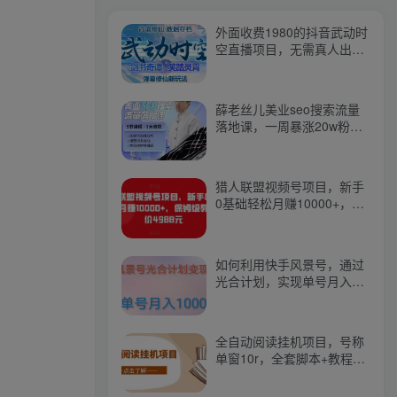
外面收费1980的抖音武动时
空直播项目，无需真人出
镜，实时互动直播【软件
+详细教程】
薛老丝儿美业seo搜索流量
落地课，一周暴涨20w粉
丝，全干货讲解
猎人联盟视频号项目，新手
0基础轻松月赚10000+，保
姆级教程原价4988元
如何利用快手风景号，通过
光合计划，实现单号月入
1000+（附详细教程及制作
软件）
全自动阅读挂机项目，号称
单窗10r，全套脚本+教程，
小白上手简单