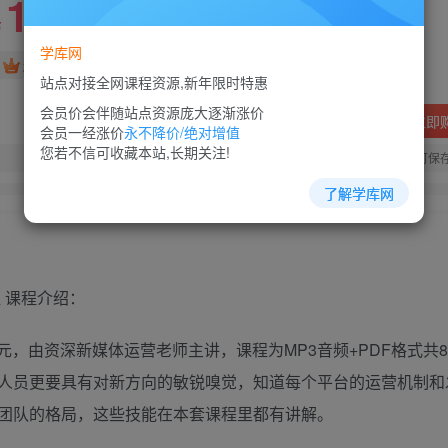
10
88
￥
￥
学库网
免费
超级会员
站点对接全网课程资源,新年限时特惠
会员价会伴随站点资源庞大逐渐涨价
立即
会员一经涨价
永不降价/绝对增值
您若不信可收藏本站,长期关注!
您当前未登录！建议登陆后购买，可保
了解学库网
 课程介绍：
9元，由资深新媒体运营老师主讲，课程为MP3音频+PDF格式共
人员更要具有对新方向的敏锐嗅觉，知道每个平台的运营机制和
团队的格局，这些技能在本套课程里都有讲解。