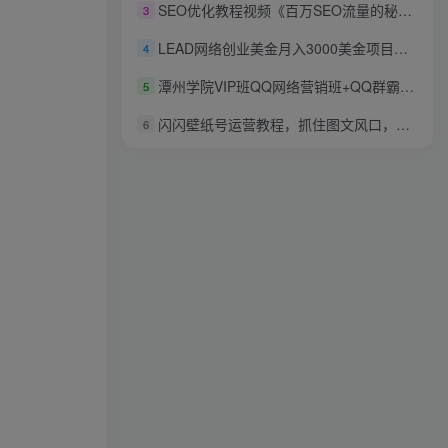
SEO优化教程视频《百万SEO流量的秘密》搜外三木大神分享
3
LEAD网络创业美金月入3000美金项目价值1800元
4
潭州学院VIP班QQ网络营销班+QQ群霸屏技术培训
5
闪闪壁纸号运营教程，抓住图文风口，快速吸粉变现
6