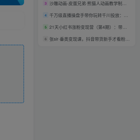
沙雕动画-皮蛋兄弟·熊猫人动画教学制作，全套素材文案教程分享！
3
千万级直播操盘手带你玩转千川投放：从入门到精通，快速掌握核心操作
4
21天小红书涨粉变现营（第4期）：带你掌握小红书爆款玩法，月赚10W+秘密
5
张sir·垂类变现课，抖音带货新手才看粉丝量，高手都看变现效率
6