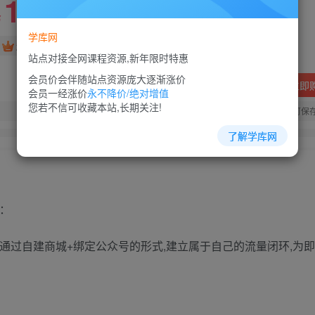
10
88
￥
￥
学库网
免费
超级会员
站点对接全网课程资源,新年限时特惠
会员价会伴随站点资源庞大逐渐涨价
立即
会员一经涨价
永不降价/绝对增值
您若不信可收藏本站,长期关注!
您当前未登录！建议登陆后购买，可保
了解学库网
：
通过自建商城+绑定公众号的形式,建立属于自己的流量闭环,为