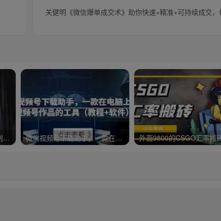
关健明《微信爆单成交术》助你快速+精准+可持续成交，每
【大号拆解】20天带你深度剖析40个顶级微信公众号
微信视频号下载助手，一款在电脑上下载视频号作品的工具（教程+软件）