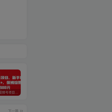
猎人联盟视频号项目，新手0基础轻松月赚10000+，保姆级教程原价4988元
如何利用快手风景号，通过光合计划，实现单号月入1000+（附详细教程及制作软件）
全自动阅读挂机项目，号称单窗10r，全套脚本+教程，小白上手简单
下一篇