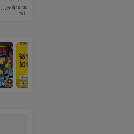
月多赚10000
块！
外面9800的CSGO汇率搬砖项目，一个月轻松赚几千【选品软件+详细教程】
鉴锋《微信生态如何低成本裂变获客》助你进阶微信裂变高手