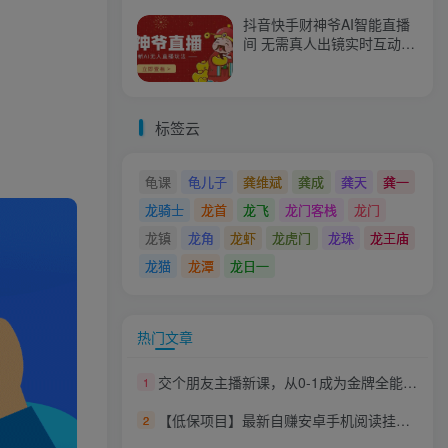
抖音快手财神爷AI智能直播
间 无需真人出镜实时互动
不封号礼物打赏赚到手软
标签云
龟课
龟儿子
龚维斌
龚成
龚天
龚一
龙骑士
龙首
龙飞
龙门客栈
龙门
龙镇
龙角
龙虾
龙虎门
龙珠
龙王庙
龙猫
龙潭
龙日一
热门文章
交个朋友主播新课，从0-1成为金牌全能主播，帮你在抖音赚到钱
1
【低保项目】最新自赚安卓手机阅读挂机项目，支持70+个平台 一键自动挂机
2