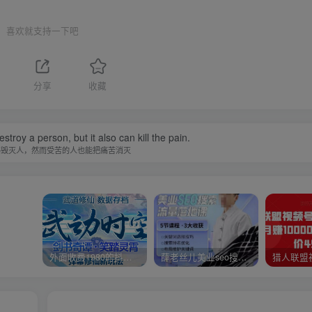
喜欢就支持一下吧
分享
收藏
estroy a person, but it also can kill the pain.
够毁灭人，然而受苦的人也能把痛苦消灭
外面收费1980的抖音武动时空直播项目，无需真人出镜，实时互动直播【软件+详细教程】
薛老丝儿美业seo搜索流量落地课，一周暴涨20w粉丝，全干货讲解