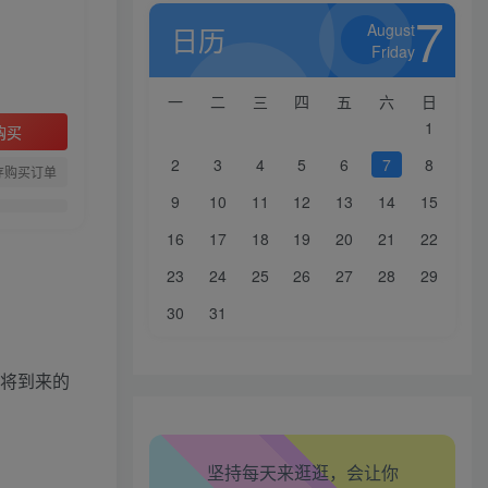
7
August
日历
Friday
一
二
三
四
五
六
日
1
购买
2
3
4
5
6
7
8
存购买订单
9
10
11
12
13
14
15
16
17
18
19
20
21
22
生活也美好了！
23
24
25
26
27
28
29
心情也舒畅了！
30
31
走路也有劲了！
即将到来的
腿也不痛了！
坚持每天来逛逛，会让你
腰也不酸了！