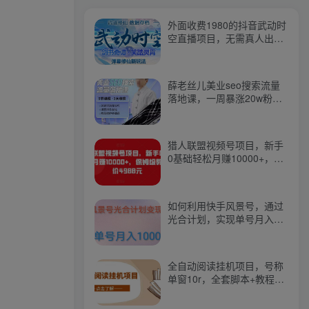
外面收费1980的抖音武动时
空直播项目，无需真人出
镜，实时互动直播【软件
+详细教程】
薛老丝儿美业seo搜索流量
落地课，一周暴涨20w粉
丝，全干货讲解
猎人联盟视频号项目，新手
0基础轻松月赚10000+，保
姆级教程原价4988元
如何利用快手风景号，通过
光合计划，实现单号月入
1000+（附详细教程及制作
软件）
全自动阅读挂机项目，号称
单窗10r，全套脚本+教程，
小白上手简单