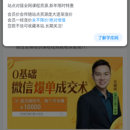
免费
超级会员
站点对接全网课程资源,新年限时特惠
立即购买
会员价会伴随站点资源庞大逐渐涨价
会员一经涨价
永不降价/绝对增值
您当前未登录！建议登陆后购买，可保存购买订单
您若不信可收藏本站,长期关注!
了解学库网
微信营销培训课程视频教程讲座简介：