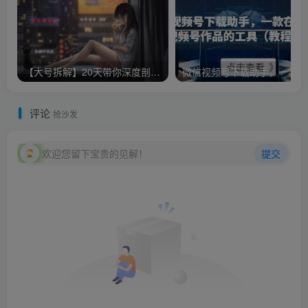
【大号拆解】20天带你深度剖析40个顶级微信公众号
微信
评论
抢沙发
欢迎您留下宝贵的见解！
提交