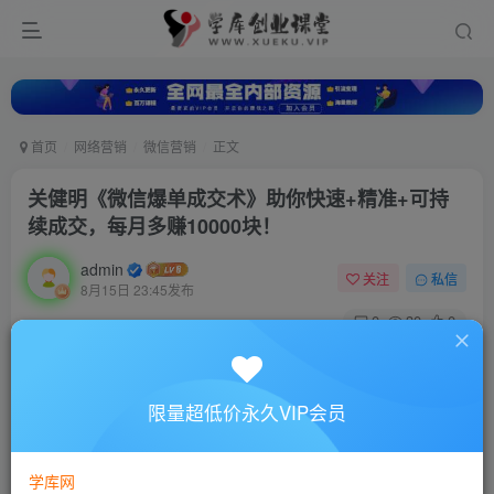
首页
网络营销
微信营销
正文
关健明《微信爆单成交术》助你快速+精准+可持
续成交，每月多赚10000块！
admin
关注
私信
8月15日 23:45发布
0
30
0
付费资源
关健明《微信爆单成交术》助你快速+精准+可持续成交，每月多赚10000块！
限量超低价永久VIP会员
此内容为付费资源，请付费后查看
10
88
￥
￥
学库网