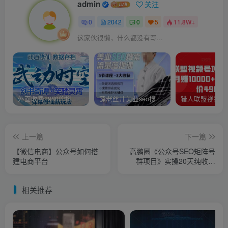
admin
关注
0
2042
0
5
11.8W+
这家伙很懒，什么都没有写...
外面收费1980的抖音武动时空直播项目，无需真人出镜，实时互动直播【软件+详细教程】
薛老丝儿美业seo搜索流量落地课，一周暴涨20w粉丝，全干货讲解
上一篇
下一篇
【微信电商】公众号如何搭
高鹏圈《公众号SEO矩阵号
建电商平台
群项目》实操20天纯收益
25000+，普通人都能做
相关推荐