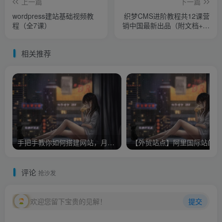
上一篇
下一篇
wordpress建站基础视频教
织梦CMS进阶教程共12课营
程（全7课）
销中国最新出品（附文档+工
具）
相关推荐
手把手教你如何搭建网站，月收入5000全套教程实战教程（附带插件）
【
评论
抢沙发
欢迎您留下宝贵的见解！
提交