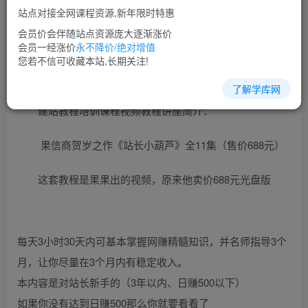
免费
超级会员
站点对接全网课程资源,新年限时特惠
立即购买
会员价会伴随站点资源庞大逐渐涨价
会员一经涨价
永不降价/绝对增值
您当前未登录！建议登陆后购买，可保存购买订单
您若不信可收藏本站,长期关注!
了解学库网
建站教程培训课程视频教程讲座简介：
果信商贺岁之作《站长小葫芦》全11集（售价688元）
这套教程是果果出的视频，原来他卖价688元光盘版
每天3小时30天内可基本掌握网赚精髓知识，并名师指导3个
月，让你尽量在3个月内有稳定收入。
本内容是对站长新手的（3年以内、日赚500以下）
如果你没有达到日赚500那么你就要看看了