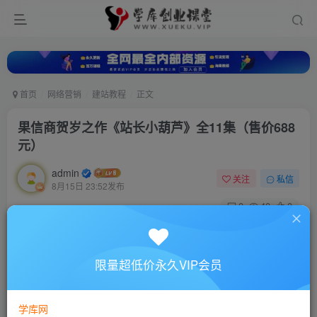
首页
网络营销
建站教程
正文
果信商贺岁之作《站长小葫芦》全11集（售价688
元）
admin
关注
私信
8月15日 23:52发布
0
40
0
付费资源
果信商贺岁之作《站长小葫芦》全11集（售价688元）
限量超低价永久VIP会员
此内容为付费资源，请付费后查看
10
88
￥
￥
学库网