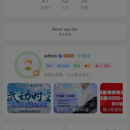
点赞
0
分享
收藏
Never say die.
永不言弃
admin
关注
0
2042
0
5
11.8W+
这家伙很懒，什么都没有写...
外面收费1980的抖音武动时空直播项目，无需真人出镜，实时互动直播【软件+详细教程】
薛老丝儿美业seo搜索流量落地课，一周暴涨20w粉丝，全干货讲解