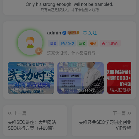
Only his strong enough, will not be trampled.
只有自己足够强大，才不会被别人践踏
admin
关注
0
2042
0
5
11.8W+
这家伙很懒，什么都没有写...
外面收费1980的抖音武动时空直播项目，无需真人出镜，实时互动直播【软件+详细教程】
薛老丝儿美业seo搜索流量落地课，一周暴涨20w粉丝，全干货讲解
上一篇
下一篇
夫唯SEO讲座：大型网站
夫唯经典SEO学习讲座创业
SEO执行方案（共23课）
VIP教程