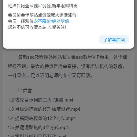
站点对接全网课程资源,新年限时特惠
立即购买
会员价会伴随站点资源庞大逐渐涨价
您当前未登录！建议登陆后购买，可保存购买订单
会员一经涨价
永不降价/绝对增值
您若不信可收藏本站,长期关注!
了解学库网
seo教程培训课程视频教程讲座简介：
最新seo教程搜外网站长夫维seo教程VIP版本，这个课
程很不错，最大的特点是简单直接，没有培训机构的忽悠，
一针见血，足以证明老师的专业无可匹敌。
1.1前言
1.2 攻克目标词的三大1锦囊.mp4
1.3 目标词选择的技巧梯度设置.mp4
1.4 提高网站权重的12个方法.mp4
1.5 关键词聚焦的3个方式.mp4
1.6 案例分析和现场互动.mp4