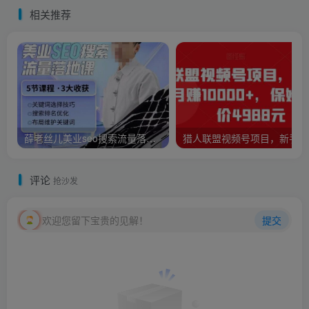
相关推荐
薛老丝儿美业seo搜索流量落地课，一周暴涨20w粉丝，全干货讲解
猎人联盟视频号项目，新手0基础轻松月赚
评论
抢沙发
欢迎您留下宝贵的见解！
提交