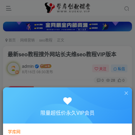
首页
网络营销
seo教程
正文
最新seo教程搜外网站长夫维seo教程VIP版本
admin
关注
私信
8月16日 08:30发布
0
28
0
付费资源
最新seo教程搜外网站长夫维seo教程VIP版本
此内容为付费资源，请付费后查看
10
限量超低价永久VIP会员
88
￥
￥
免费
超级会员
学库网