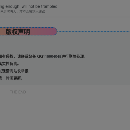
ong enough, will not be trampled.
自己足够强大，才不会被别人践踏
版权声明
有侵权，请联系站长 QQ
115904045
进行删除处理。
真实性负责。
发现请向站长举报
第一时间更新。
THE END