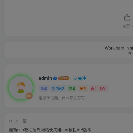
点赞
0
Work hard in s
在
admin
关注
0
2042
0
5
11.8W+
这家伙很懒，什么都没有写...
上一篇
最新seo教程搜外网站长夫维seo教程VIP版本