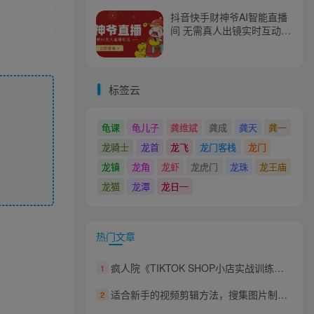
抖音快手财神爷AI智能直播
间 无需真人出镜实时互动
不封号礼物打赏赚到手软
标签云
龟课
龟儿子
龚维斌
龚成
龚天
龚一
龙骑士
龙首
龙飞
龙门客栈
龙门
龙镇
龙角
龙虾
龙虎门
龙珠
龙王庙
龙猫
龙潭
龙日一
热门文章
疯人院《TIKTOK SHOP小店实战训练营》海外小店带货，从0到1掌握TK小店运营
1
适合新手的视频剪辑方法，搜集图片制作猜谜游戏Youtube视频月入过万美元
2