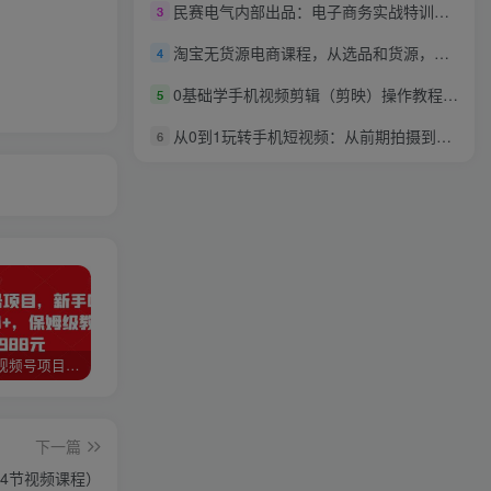
民赛电气内部出品：电子商务实战特训营，全方位带你入门电商，308种方式玩转电商
3
淘宝无货源电商课程，从选品和货源，到流量运营优化，为淘宝卖家量身打造
4
0基础学手机视频剪辑（剪映）操作教程，短视频时代必备技能
5
从0到1玩转手机短视频：从前期拍摄到后期剪辑，结合实操案例，快速入门
6
猎人联盟视频号项目，新手0基础轻松月赚10000+，保姆级教程原价4988元
如何利用快手风景号，通过光合计划，实现单号月入1000+（附详细教程及制作软件）
全自动阅读挂机项目，号称单窗10r，全套脚本+教程，小白上手简单
下一篇
24节视频课程）