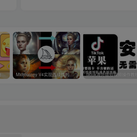
最新抖音快手蓝海无人直播胎教助眠玩法，轻松引爆直播间【教程+软件+素材】
Midjourney V4实现连续性的人物创作：漫画，故事，动画操作教程参数设置