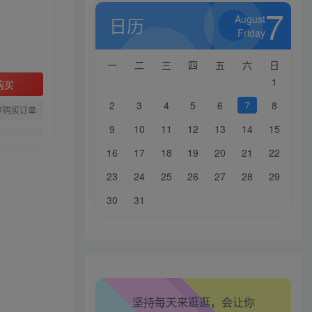
7
August
日历
Friday
一
二
三
四
五
六
日
1
购买
2
3
4
5
6
7
8
存购买订单
9
10
11
12
13
14
15
16
17
18
19
20
21
22
23
24
25
26
27
28
29
生活也美好了！
30
31
心情也舒畅了！
走路也有劲了！
坚持每天来逛逛，会让你
腿也不痛了！