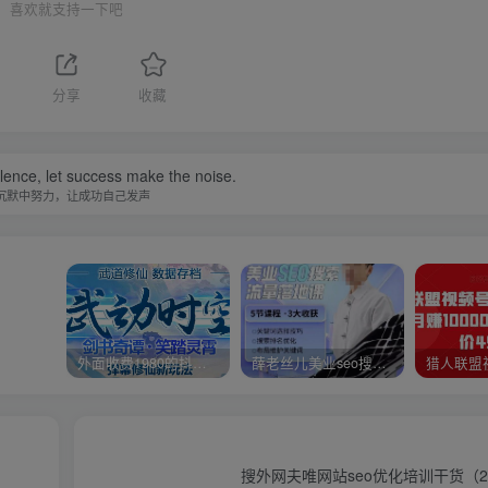
喜欢就支持一下吧
分享
收藏
ilence, let success make the noise.
沉默中努力，让成功自己发声
外面收费1980的抖音武动时空直播项目，无需真人出镜，实时互动直播【软件+详细教程】
薛老丝儿美业seo搜索流量落地课，一周暴涨20w粉丝，全干货讲解
搜外网夫唯网站seo优化培训干货（