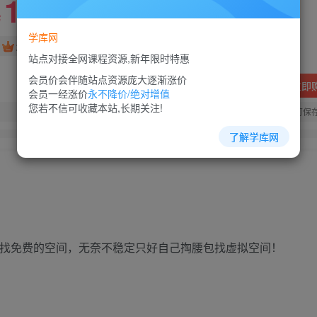
10
88
￥
￥
学库网
免费
超级会员
站点对接全网课程资源,新年限时特惠
会员价会伴随站点资源庞大逐渐涨价
立即
会员一经涨价
永不降价/绝对增值
您若不信可收藏本站,长期关注!
您当前未登录！建议登陆后购买，可保
了解学库网
始找免费的空间，无奈不稳定只好自己掏腰包找虚拟空间！