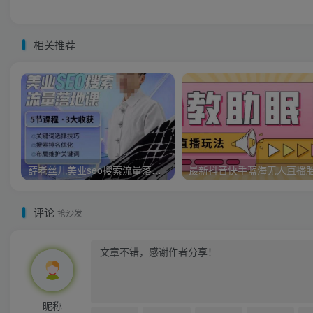
相关推荐
薛老丝儿美业seo搜索流量落地课，一周暴涨20w粉丝，全干货讲解
评论
抢沙发
昵称