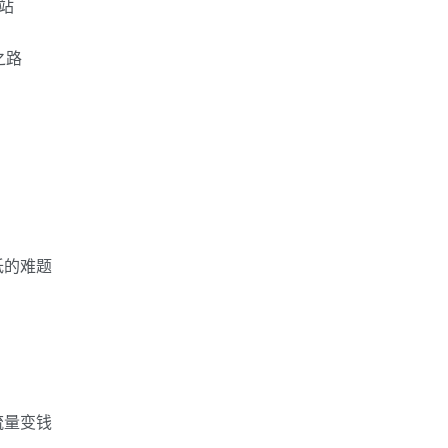
站
之路
低的难题
流量变钱