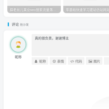
薛老丝儿美业seo搜索流量落地课，一周暴涨20w粉丝，全干货讲解
评论
抢沙发
昵称
昵称
表情
代码
图片