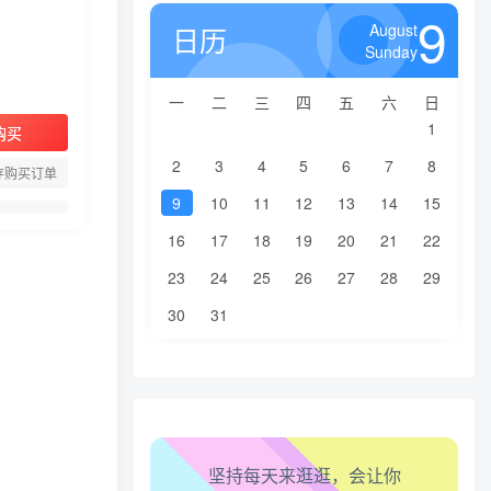
9
August
日历
Sunday
一
二
三
四
五
六
日
1
购买
2
3
4
5
6
7
8
存购买订单
9
10
11
12
13
14
15
16
17
18
19
20
21
22
生活也美好了！
23
24
25
26
27
28
29
心情也舒畅了！
30
31
走路也有劲了！
腿也不痛了！
坚持每天来逛逛，会让你
腰也不酸了！