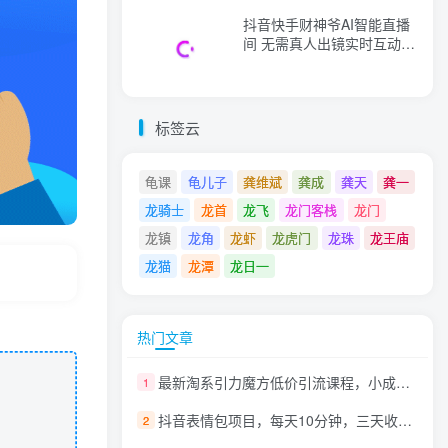
抖音快手财神爷AI智能直播
间 无需真人出镜实时互动
不封号礼物打赏赚到手软
标签云
龟课
龟儿子
龚维斌
龚成
龚天
龚一
龙骑士
龙首
龙飞
龙门客栈
龙门
龙镇
龙角
龙虾
龙虎门
龙珠
龙王庙
龙猫
龙潭
龙日一
热门文章
最新淘系引力魔方低价引流课程，小成本大流量，低价引流快速拉新收割
1
抖音表情包项目，每天10分钟，三天收益500+案例课程解析
2