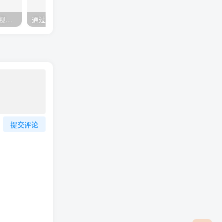
《seo快速排名》实战讲解视频教程
通过QQ群排名技术推广虚拟资源网站日入过千教程+工具
提交评论