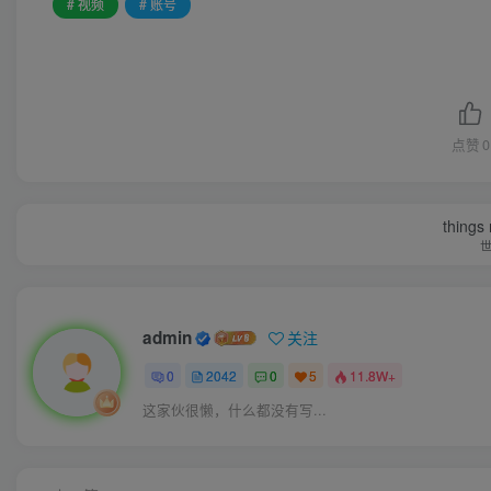
# 视频
# 账号
点赞
0
things
admin
关注
0
2042
0
5
11.8W+
这家伙很懒，什么都没有写...