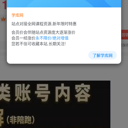
10
88
￥
￥
学库网
免费
超级会员
站点对接全网课程资源,新年限时特惠
会员价会伴随站点资源庞大逐渐涨价
立即
会员一经涨价
永不降价/绝对增值
您若不信可收藏本站,长期关注!
您当前未登录！建议登陆后购买，可保
了解学库网