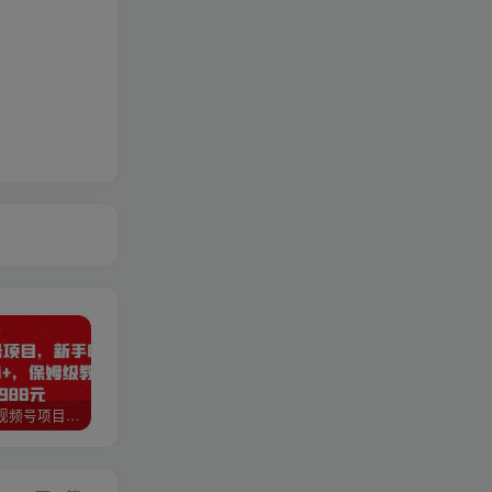
猎人联盟视频号项目，新手0基础轻松月赚10000+，保姆级教程原价4988元
如何利用快手风景号，通过光合计划，实现单号月入1000+（附详细教程及制作软件）
全自动阅读挂机项目，号称单窗10r，全套脚本+教程，小白上手简单