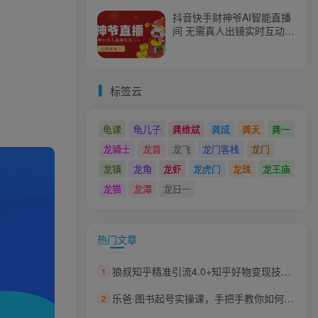
抖音快手财神爷AI智能直播
间 无需真人出镜实时互动
不封号礼物打赏赚到手软
标签云
龟课
龟儿子
龚维斌
龚成
龚天
龚一
龙骑士
龙首
龙飞
龙门客栈
龙门
龙镇
龙角
龙虾
龙虎门
龙珠
龙王庙
龙猫
龙潭
龙日一
热门文章
狼叔知乎精准引流4.0+知乎好物变现技术课程（盐值攻略，专业爆款文案，写作思维）
1
乐爸·图书起号实操课，手把手教你如何从0-1玩转图书起号
2