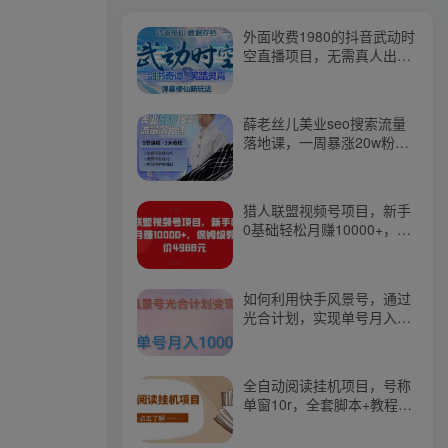
外面收费1980的抖音武动时
空直播项目，无需真人出
镜，实时互动直播【软件
+详细教程】
薛老丝儿美业seo搜索流量
落地课，一周暴涨20w粉
丝，全干货讲解
猎人联盟视频号项目，新手
0基础轻松月赚10000+，保
姆级教程原价4988元
如何利用快手风景号，通过
光合计划，实现单号月入
1000+（附详细教程及制作
软件）
全自动阅读挂机项目，号称
单窗10r，全套脚本+教程，
小白上手简单