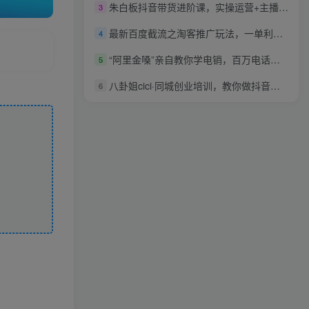
朱白板抖音带货进阶课，实操运营+主播不玩虚的
3
最新百度截流之淘客推广玩法，一单利润可达300+
4
“阿里金嗓”亲自教你学电销，百万电话销售最全流程秘笈
5
八卦姐cici·同城创业培训，教你做抖音，到引流，线上线下转化、建群、线下活动、全部环节
6