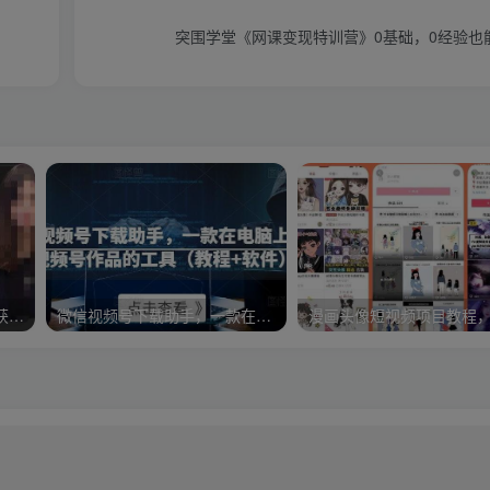
突围学堂《网课变现特训营》0基础，0经验也
婉初老师·实体店短视频运营获客，打通抖音获客路劲，使用短视频增大实体店或企业曝光
微信视频号下载助手，一款在电脑上下载视频号作品的工具（教程+软件）