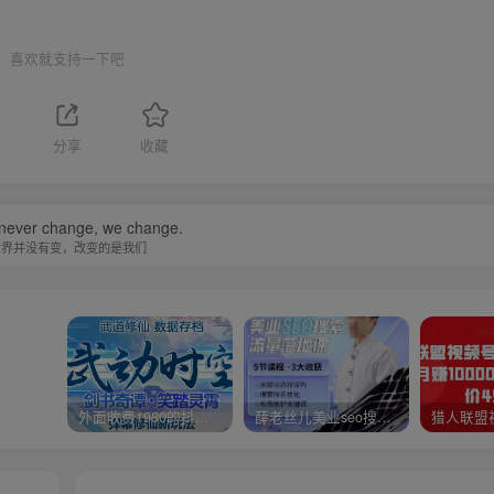
喜欢就支持一下吧
分享
收藏
 never change, we change.
世界并没有变，改变的是我们
外面收费1980的抖音武动时空直播项目，无需真人出镜，实时互动直播【软件+详细教程】
薛老丝儿美业seo搜索流量落地课，一周暴涨20w粉丝，全干货讲解