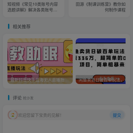
短视频《常见10类账号内容
田源《制课训练营》教你如
选题讲解》解决各类账号拍
何制作课程
什么的问题
相关推荐
最新抖音快手蓝海无人直播胎教助眠玩法，轻松引爆直播间【教程+软件+素材】
闲鱼
评论
抢沙发
欢迎您留下宝贵的见解！
提交