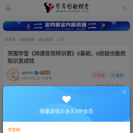
首页
网络营销
综合教程
正文
突围学堂《网课变现特训营》0基础，0经验也能把
知识变成钱
admin
关注
私信
8月15日 22:16发布
0
5
0
付费资源
突围学堂《网课变现特训营》0基础，0经验也能把知识变成钱
限量超低价永久VIP会员
此内容为付费资源，请付费后查看
10
88
￥
￥
学库网