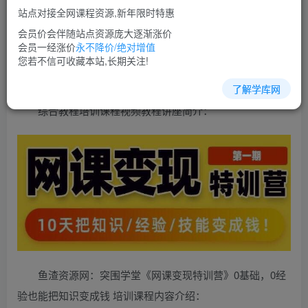
免费
超级会员
站点对接全网课程资源,新年限时特惠
立即购买
会员价会伴随站点资源庞大逐渐涨价
会员一经涨价
永不降价/绝对增值
您当前未登录！建议登陆后购买，可保存购买订单
您若不信可收藏本站,长期关注!
了解学库网
综合教程培训课程视频教程讲座简介：
鱼渣资源网：突围学堂《网课变现特训营》0基础，0经
验也能把知识变成钱 培训课程内容介绍：