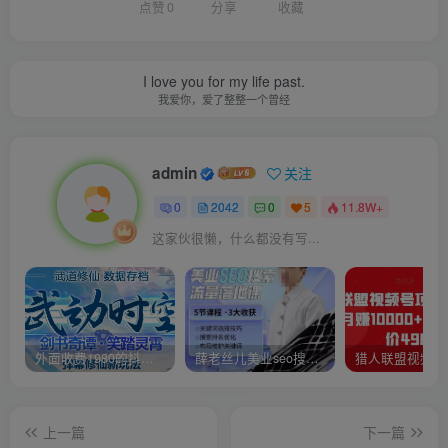
点赞
0
分享
收藏
I love you for my life past.
我爱你，爱了整整一个曾经
admin
关注
0
2042
0
5
11.8W+
这家伙很懒，什么都没有写...
外面收费1980的抖音武动时空直播项目，无需真人出镜，实时互动直播【软件+详细教程】
薛老丝儿美业seo搜索流量落地课，一周暴涨20w粉丝，全干货讲解
上一篇
下一篇