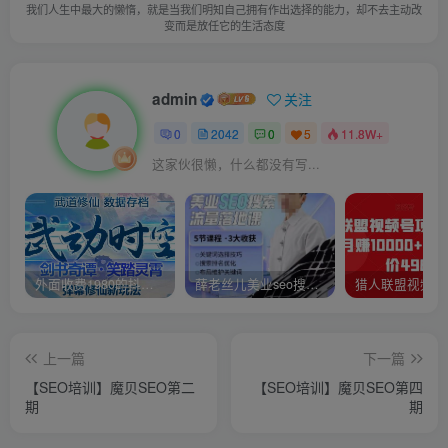
我们人生中最大的懒惰，就是当我们明知自己拥有作出选择的能力，却不去主动改
变而是放任它的生活态度
admin
关注
0
2042
0
5
11.8W+
这家伙很懒，什么都没有写...
外面收费1980的抖音武动时空直播项目，无需真人出镜，实时互动直播【软件+详细教程】
薛老丝儿美业seo搜索流量落地课，一周暴涨20w粉丝，全干货讲解
上一篇
下一篇
【SEO培训】魔贝SEO第二
【SEO培训】魔贝SEO第四
期
期