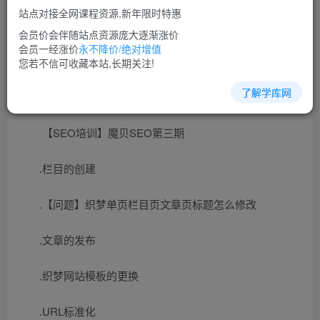
站点对接全网课程资源,新年限时特惠
立即购买
会员价会伴随站点资源庞大逐渐涨价
您当前未登录！建议登陆后购买，可保存购买订单
会员一经涨价
永不降价/绝对增值
您若不信可收藏本站,长期关注!
了解学库网
seo教程培训课程视频教程讲座简介：
【SEO培训】魔贝SEO第三期
.栏目的创建
.【问题】织梦单页栏目页文章页标题怎么修改
.文章的发布
.织梦网站模板的更换
.URL标准化