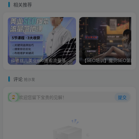
相关推荐
薛老丝儿美业seo搜索流量落地课，一周暴涨20w粉丝，全干货讲解
【SEO培训】魔贝SEO第四
评论
抢沙发
欢迎您留下宝贵的见解！
提交