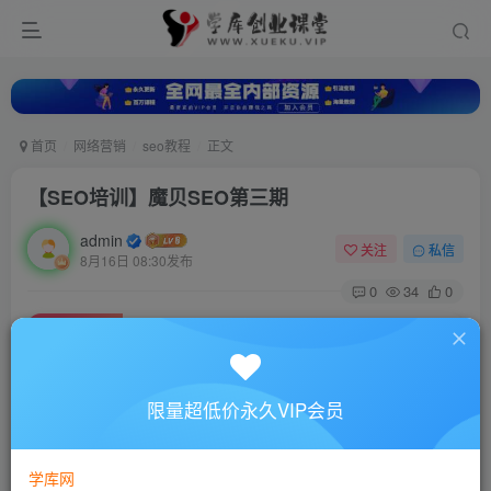
首页
网络营销
seo教程
正文
【SEO培训】魔贝SEO第三期
admin
关注
私信
8月16日 08:30发布
0
34
0
付费资源
【SEO培训】魔贝SEO第三期
此内容为付费资源，请付费后查看
10
限量超低价永久VIP会员
88
￥
￥
免费
超级会员
学库网