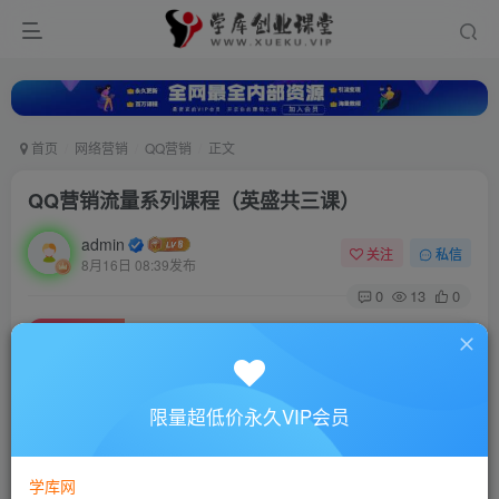
首页
网络营销
QQ营销
正文
QQ营销流量系列课程（英盛共三课）
admin
关注
私信
8月16日 08:39发布
0
13
0
付费资源
QQ营销流量系列课程（英盛共三课）
此内容为付费资源，请付费后查看
10
限量超低价永久VIP会员
88
￥
￥
免费
超级会员
学库网