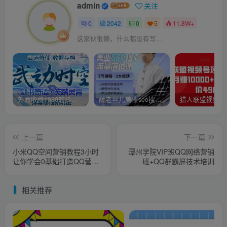
admin
关注
0
2042
0
5
11.8W+
这家伙很懒，什么都没有写...
外面收费1980的抖音武动时空直播项目，无需真人出镜，实时互动直播【软件+详细教程】
薛老丝儿美业seo搜索流量落地课，一周暴涨20w粉丝，全干货讲解
上一篇
下一篇
小米QQ空间营销教程3小时
潭州学院VIP班QQ网络营销
让你学会0基础打造QQ营销
班+QQ群霸屏技术培训
赚钱提款机
相关推荐