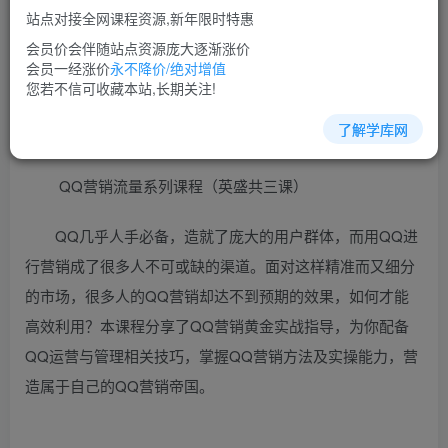
站点对接全网课程资源,新年限时特惠
立即购买
会员价会伴随站点资源庞大逐渐涨价
您当前未登录！建议登陆后购买，可保存购买订单
会员一经涨价
永不降价/绝对增值
您若不信可收藏本站,长期关注!
了解学库网
QQ营销培训课程视频教程讲座简介：
QQ营销流量系列课程（英盛共三课）
QQ几乎人手必备，造就了庞大的用户群体，而用QQ进
行营销成了很多人不可或缺的渠道。面对这样精准而又细分
的市场，很多人的QQ营销却达不到预期的效果，如何才能
高效利用？本课程分享了QQ营销黄金实战指导，为你配备
QQ运营与管理相关技巧，掌握QQ营销方法及实操能力，营
造属于自己的QQ营销帝国。