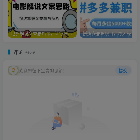
电影解说文案思路课，让你快速掌握文案编写的技巧（3节视频课程）
拼多多兼职项目，每天操作2小时
评论
抢沙发
欢迎您留下宝贵的见解！
提交