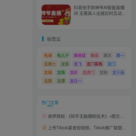
抖音快手财神爷AI智能直播
间 无需真人出镜实时互动
不封号礼物打赏赚到手软
标签云
龟课
龟儿子
龚维斌
龚成
龚天
龚一
龙骑士
龙首
龙飞
龙门客栈
龙门
龙镇
龙角
龙虾
龙虎门
龙珠
龙王庙
龙猫
龙潭
龙日一
热门文章
商梦网校-《知乎无脑爆粉技术》+图文带货月入2W+的玩法送素材
1
上传Tiktok美食短视频，Tiktok推广联盟，每单26美元，日赚78美元
2