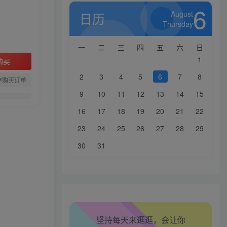
6
August
日历
Thursday
一
二
三
四
五
六
日
1
购买
2
3
4
5
6
7
8
存购买订单
9
10
11
12
13
14
15
16
17
18
19
20
21
22
生活也美好了！
23
24
25
26
27
28
29
心情也舒畅了！
30
31
走路也有劲了！
腿也不痛了！
坚持每天来逛逛，会让你
腰也不酸了！