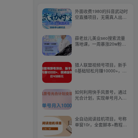
外面收费1980的抖音武动时
空直播项目，无需真人出
镜，实时互动直播【软件
+详细教程】
薛老丝儿美业seo搜索流量
落地课，一周暴涨20w粉
丝，全干货讲解
猎人联盟视频号项目，新手
0基础轻松月赚10000+，保
姆级教程原价4988元
如何利用快手风景号，通过
光合计划，实现单号月入
1000+（附详细教程及制作
软件）
全自动阅读挂机项目，号称
单窗10r，全套脚本+教程，
小白上手简单