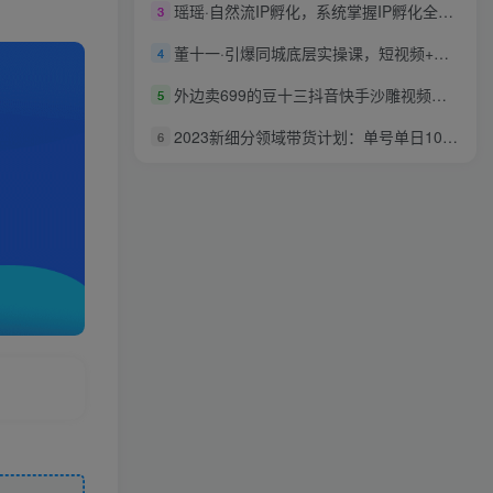
瑶瑶·自然流IP孵化，系统掌握IP孵化全流程，也能学到选题，剪辑，账号运营经验
3
董十一·引爆同城底层实操课，​短视频+模板+直播+矩阵+投放，一套可复制的同城短视频打法
4
外边卖699的豆十三抖音快手沙雕视频教学课程，快速爆粉，月入10万+（素材+插件+视频）
5
2023新细分领域带货计划：单号单日1000+收益不难，每人可操作3-5个账号
6