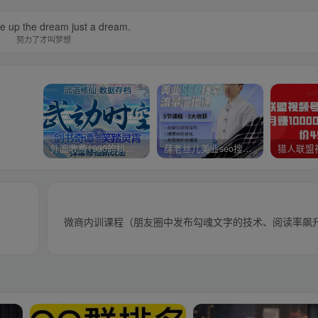
ive up the dream just a dream.
努力了才叫梦想
外面收费1980的抖音武动时空直播项目，无需真人出镜，实时互动直播【软件+详细教程】
薛老丝儿美业seo搜索流量落地课，一周暴涨20w粉丝，全干货讲解
微商内训课程（朋友圈中发布勾魂文字的技术、阅读率飙升