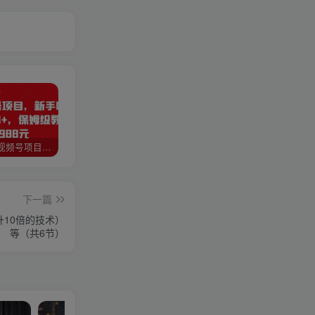
猎人联盟视频号项目，新手0基础轻松月赚10000+，保姆级教程原价4988元
如何利用快手风景号，通过光合计划，实现单号月入1000+（附详细教程及制作软件）
全自动阅读挂机项目，号称单窗10r，全套脚本+教程，小白上手简单
下一篇
10倍的技术）
等（共6节）