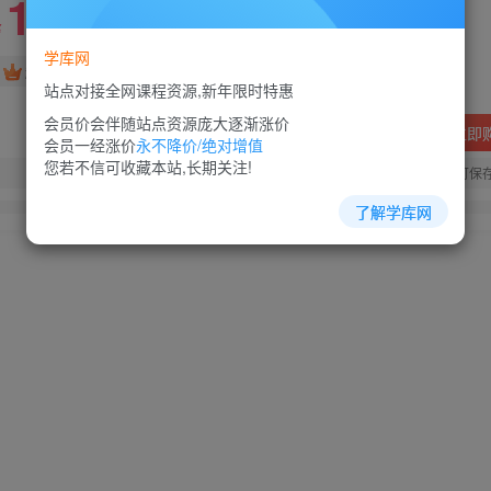
10
88
￥
￥
学库网
免费
超级会员
站点对接全网课程资源,新年限时特惠
会员价会伴随站点资源庞大逐渐涨价
立即
会员一经涨价
永不降价/绝对增值
您若不信可收藏本站,长期关注!
您当前未登录！建议登陆后购买，可保
了解学库网