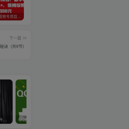
猎人联盟视频号项目，新手0基础轻松月赚10000+，保姆级教程原价4988元
如何利用快手风景号，通过光合计划，实现单号月入1000+（附详细教程及制作软件）
全自动阅读挂机项目，号称单窗10r，全套脚本+教程，小白上手简单
下一篇
人秘诀（共9节）
腾讯QQ群霸屏排名优化提升方法视频教程技术秘籍qq群名称搜索营销（淘宝售价60元）
QQ群排名引流技术教程视频，1个群被动收益1000元