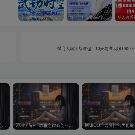
外面收费1980的抖音武动时空直播项目，无需真人出镜，实时互动直播【软件+详细教程】
薛老丝儿美业seo搜索流量落地课，一周暴涨20w粉丝，全干货讲解
微商大咖实战课程：10天精准吸粉1000
顶级微商20分钟快速引爆流量技巧课程全46节价值598元
潭州学院VIP教程之微商创业班高级课程如何当老板