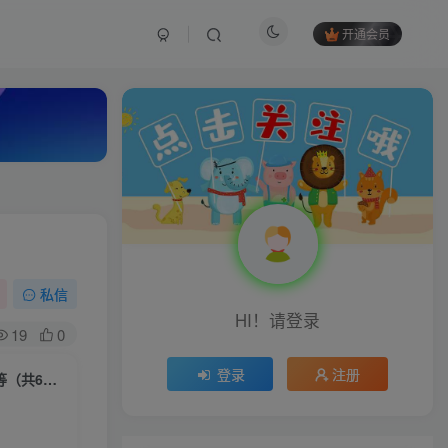
开通会员
私信
HI！请登录
19
0
登录
注册
微商内训课程（朋友圈中发布勾魂文字的技术、阅读率飙升10倍的技术）等（共6节）