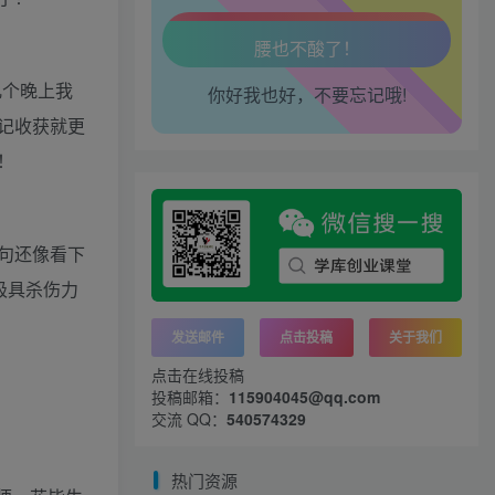
走路也有劲了！
几个晚上我
你好我也好，不要忘记哦!
腿也不痛了！
记收获就更
腰也不酸了！
！
工作也轻松了！
句还像看下
极具杀伤力
发送邮件
点击投稿
关于我们
点击在线投稿
投稿邮箱：
115904045@qq.com
交流 QQ：
540574329
热门资源