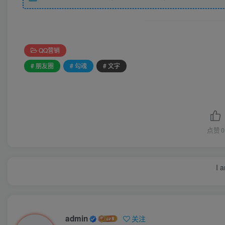
QQ营销
# 朋友圈
# 勾魂
# 文字
点赞
0
I 
admin
关注