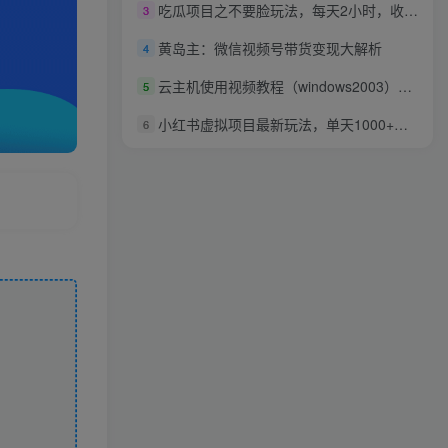
吃瓜项目之不要脸玩法，每天2小时，收益300+(附 快手美女号引流+吃瓜渠道)
3
黄岛主：微信视频号带货变现大解析
4
云主机使用视频教程（windows2003）（超清）全10节课下载
5
小红书虚拟项目最新玩法，单天1000+纯利（又是保姆级教程文档）
6