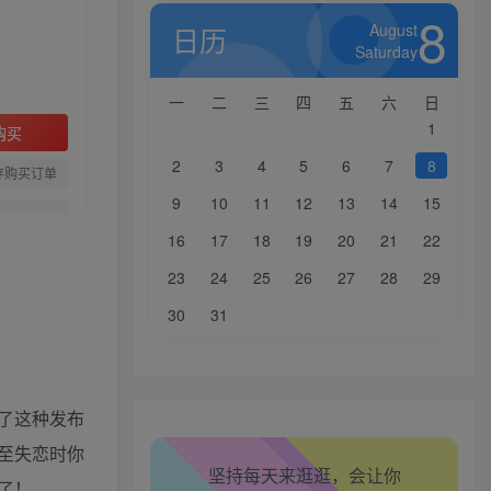
8
August
日历
Saturday
一
二
三
四
五
六
日
1
购买
2
3
4
5
6
7
8
存购买订单
9
10
11
12
13
14
15
16
17
18
19
20
21
22
23
24
25
26
27
28
29
30
31
了这种发布
生活也美好了！
至失恋时你
坚持每天来逛逛，会让你
心情也舒畅了！
了！