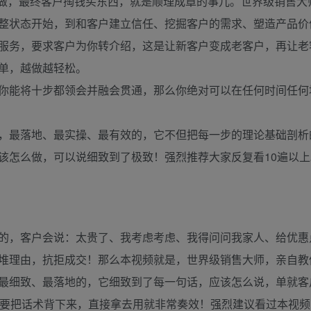
做，最终客户掏钱买东西，就是顺理成章的事儿。世界级销售大
整状态开始，到和客户建立信任、挖掘客户的需求、塑造产品价
服务，要求客户为你转介绍，这是让新客户变成老客户，再让老
单，越做越轻松。
你能将十步都领会并融会贯通，那么你绝对可以在任何时间任何
，最落地、最实操、最有效的，它不但把每一步的理论基础剖析
该怎么做，可以说细致到了极致！强烈推荐大家反复看10遍以上
！
的，客户会说：太贵了、我考虑考虑、我得问问我家人、给优惠
堆理由，抗拒成交！那么本视频就是，世界级销售大师，亲自教
最细致、最落地的，它细致到了每一句话，应该怎么说，单就客
只要把话术背下来，直接拿去用就非常奏效！强烈建议看过本视频