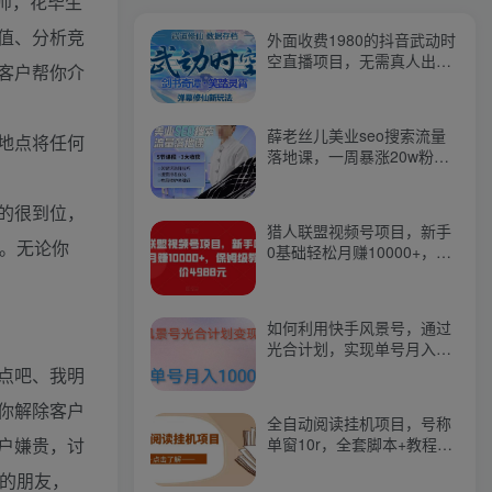
师，花毕生
值、分析竞
外面收费1980的抖音武动时
空直播项目，无需真人出
客户帮你介
镜，实时互动直播【软件
+详细教程】
薛老丝儿美业seo搜索流量
地点将任何
落地课，一周暴涨20w粉
丝，全干货讲解
的很到位，
猎人联盟视频号项目，新手
。无论你
0基础轻松月赚10000+，保
姆级教程原价4988元
如何利用快手风景号，通过
光合计划，实现单号月入
1000+（附详细教程及制作
点吧、我明
软件）
你解除客户
全自动阅读挂机项目，号称
户嫌贵，讨
单窗10r，全套脚本+教程，
小白上手简单
的朋友，