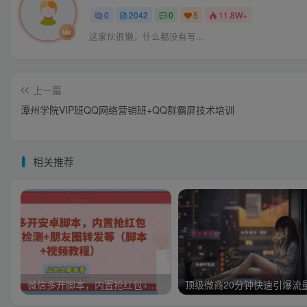
0
2042
0
5
11.8W+
这家伙很懒，什么都没有写...
上一篇
潭州学院VIP班QQ网络营销班+QQ群霸屏技术培训
相关推荐
微信多开脚本，内置抢红包+好友检测+朋友圈转发等（安卓脚本+视频教程）