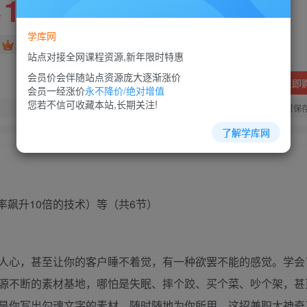
10
88
￥
￥
学库网
免费
超级会员
站点对接全网课程资源,新年限时特惠
会员价会伴随站点资源庞大逐渐涨价
立即
会员一经涨价
永不降价/绝对增值
您若不信可收藏本站,长期关注!
您当前未登录！建议登陆后购买，可保
了解学库网
飙升10倍的技术）等（共6节）
人心，甚至让你的客户睡不着觉，有一种欲罢不能的感觉。学会
源不断的素材基地，哪怕是失眠、摔个跤、买个菜、吵个架，甚
是你写出勾魂文字的素材，随时随地为你所用，这招兼职太神奇