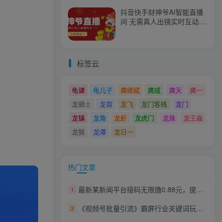
抖音快手财神爷AI智能直播
间 无需真人出镜实时互动
不封号礼物打赏赚到手软
标签云
龟课
龟儿子
龚维斌
龚成
龚天
龚一
龙骑士
龙首
龙飞
龙门客栈
龙门
龙镇
龙角
龙虾
龙虎门
龙珠
龙王庙
龙猫
龙潭
龙日一
热门文章
最新某新闻平台接码无限撸0.88元，提现秒到账【详细玩法教程】
1
《视频号批量引流》霸屏行业关键词玩法（基础班）
2