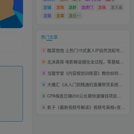
龙镇
龙角
龙虾
龙虎门
龙珠
龙王庙
龙猫
龙潭
龙日一
热门文章
酸菜饱饱·上热门15式素人IP自然流起号，熟练掌握15种自然流起号方法，了解抖音博主起号的流量密码
1
北沫真探·电影解说细化全过程，零基础7天学会电影解说月入过万（教程+素材+软件）
2
当猩学堂《内容规划训练营》教你如何做好选题规划和内容规划
3
大播汇《从入门到精通的直播带货系统课》四大导师，带你玩转抖音直播带货
4
CPA保底日赚200元长期快速赚钱项目全7课附源码
5
影子《最新视频号解读》视频号真相+变现玩法
6