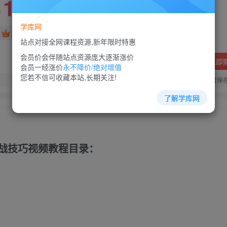
10
88
￥
￥
学库网
免费
超级会员
站点对接全网课程资源,新年限时特惠
会员价会伴随站点资源庞大逐渐涨价
立即
会员一经涨价
永不降价/绝对增值
您若不信可收藏本站,长期关注!
您当前未登录！建议登陆后购买，可保
了解学库网
实战技巧视频教程目录：