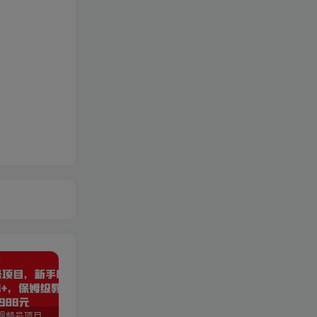
猎人联盟视频号项目，新手0基础轻松月赚10000+，保姆级教程原价4988元
如何利用快手风景号，通过光合计划，实现单号月入1000+（附详细教程及制作软件）
全自动阅读挂机项目，号称单窗10r，全套脚本+教程，小白上手简单