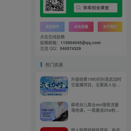
发送邮件
点击投稿
关于我们
点击在线投稿
投稿邮箱：
115904045@qq.com
交流 QQ：
540574329
热门资源
外面收费1980的抖音武动时
空直播项目，无需真人出
镜，实时互动直播【软件
+详细教程】
薛老丝儿美业seo搜索流量
落地课，一周暴涨20w粉
丝，全干货讲解
猎人联盟视频号项目，新手