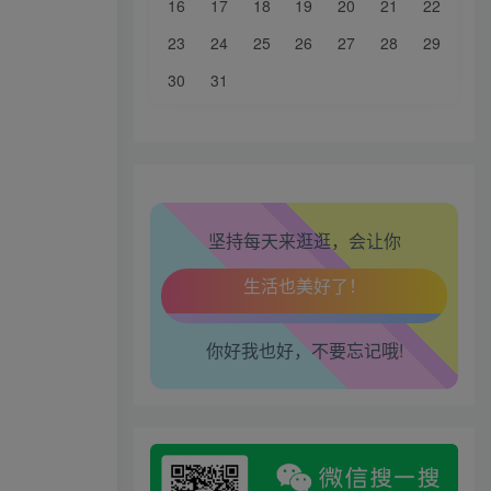
16
17
18
19
20
21
22
生活也美好了！
23
24
25
26
27
28
29
心情也舒畅了！
30
31
走路也有劲了！
腿也不痛了！
坚持每天来逛逛，会让你
腰也不酸了！
工作也轻松了！
你好我也好，不要忘记哦!