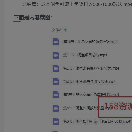
总结篇：成本闲鱼引流＋卖货日入500-1000玩法.mp
下面是内容截图：