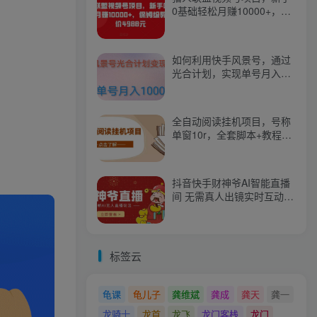
0基础轻松月赚10000+，保
姆级教程原价4988元
如何利用快手风景号，通过
光合计划，实现单号月入
1000+（附详细教程及制作
软件）
全自动阅读挂机项目，号称
单窗10r，全套脚本+教程，
小白上手简单
抖音快手财神爷AI智能直播
间 无需真人出镜实时互动
不封号礼物打赏赚到手软
标签云
龟课
龟儿子
龚维斌
龚成
龚天
龚一
龙骑士
龙首
龙飞
龙门客栈
龙门