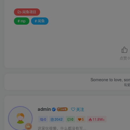
闲鱼项目
# mp
# 闲鱼
点赞
0
Someone to love, som
有
admin
关注
0
2042
0
5
11.8W+
这家伙很懒，什么都没有写...