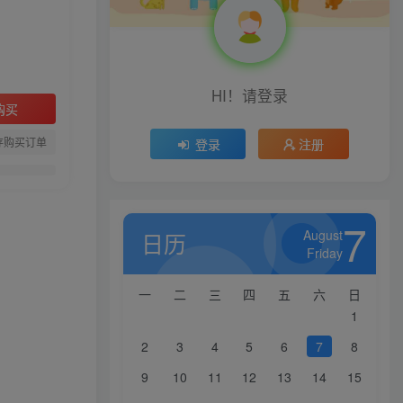
HI！请登录
购买
存购买订单
登录
注册
7
August
日历
Friday
一
二
三
四
五
六
日
1
2
3
4
5
6
7
8
9
10
11
12
13
14
15