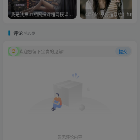
我是钱第31期网授课程网授课百度冷门竞价
《
评论
抢沙发
欢迎您留下宝贵的见解！
提交
暂无评论内容