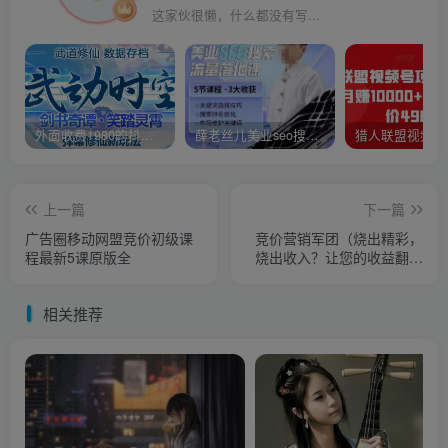
这家伙很懒，什么都没有写...
外面收费1980的抖音武动时空直播项目，无需真人出镜，实时互动直播【软件+详细教程】
薛老丝儿美业seo搜索流量落地课，一周暴涨20w粉丝，全干货讲解
上一篇
下一篇
广告圈移动网盟竞价初级课
竞价营销军团（烧出精彩，
程最新5课原版全
烧出收入？让您的收益翻几
倍？）月入万+（5节课）
相关推荐