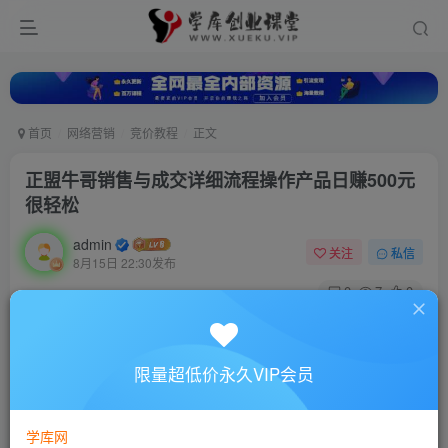
首页
网络营销
竞价教程
正文
正盟牛哥销售与成交详细流程操作产品日赚500元
很轻松
admin
关注
私信
8月15日 22:30发布
0
7
0
付费资源
正盟牛哥销售与成交详细流程操作产品日赚500元很轻松
限量超低价永久VIP会员
此内容为付费资源，请付费后查看
10
88
￥
￥
学库网