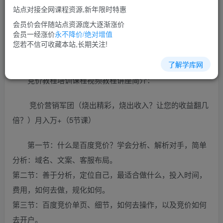
免费
超级会员
站点对接全网课程资源,新年限时特惠
立即购买
会员价会伴随站点资源庞大逐渐涨价
会员一经涨价
永不降价/绝对增值
您当前未登录！建议登陆后购买，可保存购买订单
您若不信可收藏本站,长期关注!
了解学库网
竞价教程培训课程视频教程讲座简介：
竞价营销军团（烧出精彩，烧出收入？让您的收益翻几
倍？）月入万+（5节课）
第一节：什么是百度竞价？学会分析、解析对手，简单
分析：域名、文案、客服布局。
第二节：善于分析，定位自己，最适合做什么，投入时间，
费用，如何去做，规化如何。
第三节：百度竞价单页、细节，如何去操作，以及竞价如何
去开户。