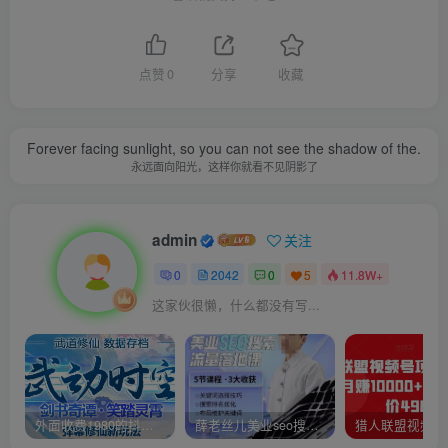
点赞
0
分享
收藏
Forever facing sunlight, so you can not see the shadow of the.
永远面向阳光，这样你就看不见阴影了
admin
关注
0
2042
0
5
11.8W+
这家伙很懒，什么都没有写...
外面收费1980的抖音武动时空直播项目，无需真人出镜，实时互动直播【软件+详细教程】
薛老丝儿美业seo搜索流量落地课，一周暴涨20w粉丝，全干货讲解