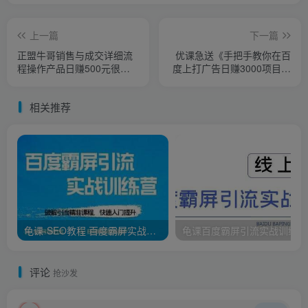
上一篇
下一篇
正盟牛哥销售与成交详细流
优课急送《手把手教你在百
程操作产品日赚500元很轻
度上打广告日赚3000项目》
松
【价值998元】
相关推荐
龟课-SEO教程 百度霸屏实战训练营 第1期 培训课程视频
龟课
评论
抢沙发