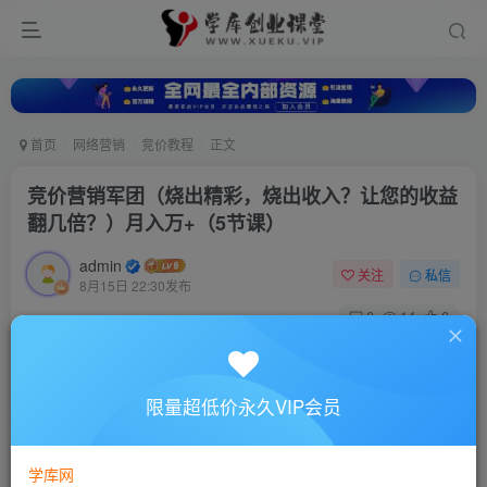
首页
网络营销
竞价教程
正文
竞价营销军团（烧出精彩，烧出收入？让您的收益
翻几倍？）月入万+（5节课）
admin
关注
私信
8月15日 22:30发布
0
14
0
付费资源
竞价营销军团（烧出精彩，烧出收入？让您的收益翻几倍？）月入万+（5节课）
限量超低价永久VIP会员
此内容为付费资源，请付费后查看
10
88
￥
￥
学库网