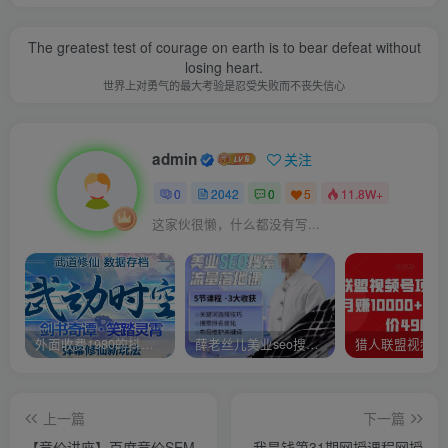
The greatest test of courage on earth is to bear defeat without
losing heart.
世界上对勇气的最大考验是忍受失败而不丧失信心
admin
关注
0
2042
0
5
11.8W+
这家伙很懒，什么都没有写...
外面收费1980的抖音武动时空直播项目，无需真人出镜，实时互动直播【软件+详细教程】
薛老丝儿美业seo搜索流量落地课，一周暴涨20w粉丝，全干货讲解
上一篇
下一篇
【竞价讲座】百度竞价SEM
我是钱第31期网授课程网授