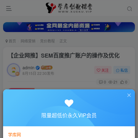
首页
网络营销
竞价教程
正文
【企业网推】SEM百度推广账户的操作及优化
admin
关注
私信
8月15日 22:30发布
0
21
0
付费资源
【企业网推】SEM百度推广账户的操作及优化
此内容为付费资源，请付费后查看
10
限量超低价永久VIP会员
88
￥
￥
免费
超级会员
学库网