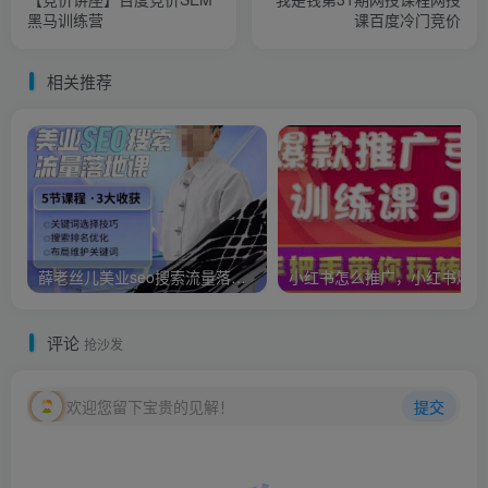
黑马训练营
课百度冷门竞价
相关推荐
薛老丝儿美业seo搜索流量落地课，一周暴涨20w粉丝，全干货讲解
小红
评论
抢沙发
欢迎您留下宝贵的见解！
提交