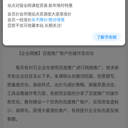
站点对接全网课程资源,新年限时特惠
立即购买
会员价会伴随站点资源庞大逐渐涨价
您当前未登录！建议登陆后购买，可保存购买订单
会员一经涨价
永不降价/绝对增值
您若不信可收藏本站,长期关注!
了解学库网
竞价教程培训课程视频教程讲座简介：
【企业网推】百度推广账户的操作及优化
每天有20万企业在使用百度推广进行网络推广，很多新
手和企业往往无从下手。本课程从关键词挖掘、创意撰写、
质量度优化、高级样式、出价与调价策略、屏蔽恶意点击、
工具设置操作等方面，系统而全面的分享了百度推广的操作
和优化，教你建设一个优秀的百度推广账户，实现资金虚耗
少、高转化，获得大量潜在客户，有效提升企业知名度及销
售额。