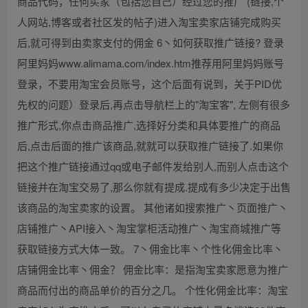
商品代码，任何买家（包括您自己）经过您的推广 (链接,个
人网站,博客或者社区发的帖子)进入淘宝卖家店铺完成购买
后,就可得到由卖家支付的佣金 6丶如何获取推广链接? 登录
阿里妈妈www.alimama.com/index.htm推荐用阿里妈妈账号
登录，不要用淘宝会员账号，这个后面有说到，关于PID优
先权的问题）登录后,再点击导航栏上的"淘宝客", 左侧有很多
推广形式,你点击商品推广,选择好分类和具体要推广的商品
后,点击后面的推广该商品,就就可以获取推广链接了.如果你
把这个推广链接通过qq或电子邮件发给别人,而别人点击这个
链接并在淘宝交易了,那么你就有提成.提成有多少决定于出售
该商品的淘宝卖家的设置。 其他诸如搜索推广丶页面推广丶
店铺推广丶API接入丶淘宝掌柜活动推广丶淘宝商城推广等
获取链接方式大体一致。 7丶佣金比率丶个性化佣金比率丶
店铺佣金比率丶佣金？ 佣金比率：是指淘宝卖家愿意为推广
商品而付出的商品单价的百分之几。 个性化佣金比率：淘宝