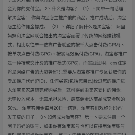
金到你的支付宝。 2丶什么是淘客？ （1）丶简单一句话理
解淘宝客： 你帮淘宝店主推广他的商品，推广成功后，淘宝
店主给你佣金提成。 （2）丶详细了解什么是淘宝客： 阿里
妈妈和淘宝网联合推出的淘宝客颠覆了传统的网络赚钱模
式，相比以往单一依靠广告联盟的按千人点击付费(CPM)丶
按单次点击付费(CPC)丶按实际效果付费(CPA)，淘宝客推广
是一种按成交计费的推广模式(CPS)，而实践证明，cps注定
将是网络广告的大趋势!你只需要从淘宝客推广专区获取你的
专属推广代码(PID)，任何买家(包括您自己)经过您的推广进
入淘宝卖家店铺完成购买后，就可得到由卖家支付的佣金。
无需投入成本，无需承担风险，最高佣金达商品成交金额的
50%。 淘宝客佣金每月20日一结算，淘宝客们戏称为妈妈”
发工资的日子。 3丶如何成为淘宝客？ 第一丶要去注册一个
阿里妈妈的账号，如果你有淘宝账号也可以直接用淘宝账号
登陆阿里妈妈做淘宝客。 第二丶申请后的阿里妈妈账号要绑