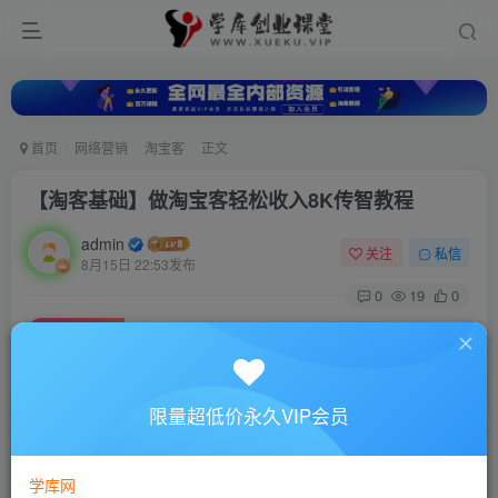
首页
网络营销
淘宝客
正文
【淘客基础】做淘宝客轻松收入8K传智教程
admin
关注
私信
8月15日 22:53发布
0
19
0
付费资源
【淘客基础】做淘宝客轻松收入8K传智教程
此内容为付费资源，请付费后查看
10
限量超低价永久VIP会员
88
￥
￥
免费
超级会员
学库网