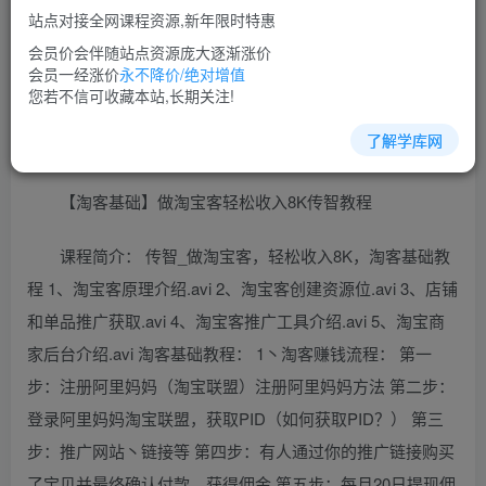
站点对接全网课程资源,新年限时特惠
立即购买
会员价会伴随站点资源庞大逐渐涨价
您当前未登录！建议登陆后购买，可保存购买订单
会员一经涨价
永不降价/绝对增值
您若不信可收藏本站,长期关注!
了解学库网
淘宝客培训课程视频教程讲座简介：
【淘客基础】做淘宝客轻松收入8K传智教程
课程简介： 传智_做淘宝客，轻松收入8K，淘客基础教
程 1、淘宝客原理介绍.avi 2、淘宝客创建资源位.avi 3、店铺
和单品推广获取.avi 4、淘宝客推广工具介绍.avi 5、淘宝商
家后台介绍.avi 淘客基础教程： 1丶淘客赚钱流程： 第一
步：注册阿里妈妈（淘宝联盟）注册阿里妈妈方法 第二步：
登录阿里妈妈淘宝联盟，获取PID（如何获取PID？） 第三
步：推广网站丶链接等 第四步：有人通过你的推广链接购买
了宝贝并最终确认付款，获得佣金 第五步：每月20日提现佣