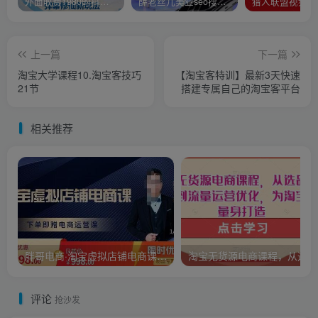
外面收费1980的抖音武动时空直播项目，无需真人出镜，实时互动直播【软件+详细教程】
薛老丝儿美业seo搜索流量落地课，一周暴涨20w粉丝，全干货讲解
上一篇
下一篇
淘宝大学课程10.淘宝客技巧
【淘宝客特训】最新3天快速
21节
搭建专属自己的淘宝客平台
相关推荐
胖哥电商·淘宝虚拟店铺电商课，解决小白做电商的困惑，新人一台手机也能做电商
淘宝
评论
抢沙发