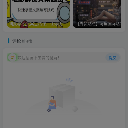
电影解说文案思路课，让你快速掌握文案编写的技巧（3节视频课程）
【
评论
抢沙发
欢迎您留下宝贵的见解！
提交