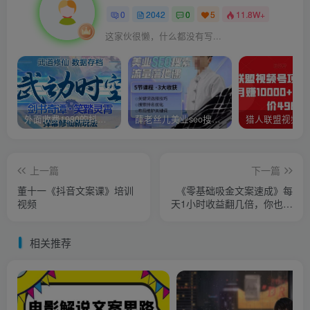
0
2042
0
5
11.8W+
这家伙很懒，什么都没有写...
外面收费1980的抖音武动时空直播项目，无需真人出镜，实时互动直播【软件+详细教程】
薛老丝儿美业seo搜索流量落地课，一周暴涨20w粉丝，全干货讲解
上一篇
下一篇
董十一《抖音文案课》培训
《零基础吸金文案速成》每
视频
天1小时收益翻几倍，你也可
以写出爆款文章
相关推荐