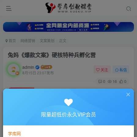
首页
网络营销
文案策划
正文
兔妈《爆款文案》硬核特种兵孵化营
admin
关注
私信
8月15日 23:07发布
0
16
0
付费资源
兔妈《爆款文案》硬核特种兵孵化营
此内容为付费资源，请付费后查看
10
限量超低价永久VIP会员
88
￥
￥
免费
超级会员
学库网