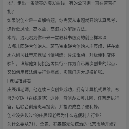
地”，走出一条漂亮的爆发曲线，有的公司则一直在苦苦挣
扎？
如果说创业是一道解答题，你需要从审题就开始认真思考，
选择低风险、高收益、高潜力的解题方法。
本周，混沌君为你带来一堂教科书级别的创业样本课——
去哪儿网联合创始人、斑马资本联合创始人庄辰超，将在本
周六研习社带来课程《便利蜂：算法驱动，升级便利店体
验》，详解他如何挑选零售行业作为自己再次创业的起点，
又如何用算法解决行业痛点，实现门店大规模扩张。
| 课程抢鲜看
庄辰超老师，他连续三次创业成功，拥有计算机式思维，被
誉为OTA（在线旅游）少帅，曾创办去哪儿网、任首席执行
官，后联合创建斑马投资，并投资成立了便利蜂。
创业没失败过”的庄辰超老师为什么选便利店行业？
为什么要从711、全家、罗森都无法统治的北京市场开始？