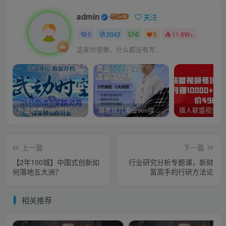
admin
关注
0
2042
0
5
11.8W+
这家伙很懒，什么都没有写...
外面收费1980的抖音武动时空直播项目，无需真人出镜，实时互动直播【软件+详细教程】
薛老丝儿美业seo搜索流量落地课，一周暴涨20w粉丝，全干货讲解
上一篇
下一篇
【2年100城】中国式创新如
行业研究分析专题课，新财
何落地五大洲？
富高手的行研方法论
相关推荐