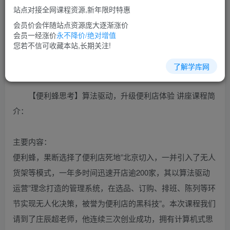
站点对接全网课程资源,新年限时特惠
立即购买
会员价会伴随站点资源庞大逐渐涨价
您当前未登录！建议登陆后购买，可保存购买订单
会员一经涨价
永不降价/绝对增值
您若不信可收藏本站,长期关注!
了解学库网
市场营销培训课程视频讲座简介：
【便利蜂思考】算法驱动，升级便利店体验 讲座课程简
介：
主要内容：
便利蜂，果断选择了便利店死地”北京切入，一并引入了无人
货架等模式，一年多时间迅速开店逾200家，其以算法驱动
运营”理念打造的管理系统，在选品、订购、排班、陈列等环
节实现无人化决策，被誉为便利店的黑科技”。本次课程我们
请到了庄辰超老师，他连续三次创业成功，拥有计算机式思