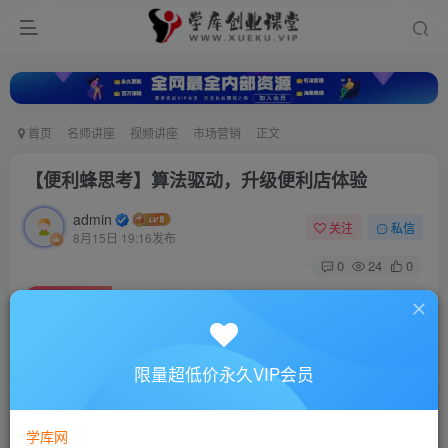
首页
名师讲座
视频讲座
市场营销
正文
【便利蜂思考】算法驱动，升级便利店体验
admin
关注
私信
8月15日 19:16发布
0
24
0
付费资源
【便利蜂思考】算法驱动，升级便利店体验
此内容为付费资源，请付费后查看
10
限量超低价永久VIP会员
88
￥
￥
免费
超级会员
学库网