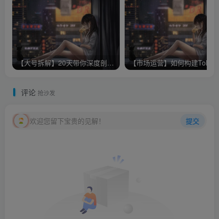
【大号拆解】20天带你深度剖析40个顶级微信公众号
【市场运营
评论
抢沙发
欢迎您留下宝贵的见解！
提交