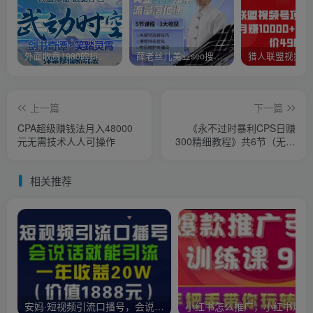
外面收费1980的抖音武动时空直播项目，无需真人出镜，实时互动直播【软件+详细教程】
薛老丝儿美业seo搜索流量落地课，一周暴涨20w粉丝，全干货讲解
上一篇
下一篇
CPA超级赚钱法月入48000
《永不过时暴利CPS日赚
元无需技术人人可操作
300精细教程》共6节（无加
密完整版）
相关推荐
安妈·短视频引流口播号，会说话就能引流，一年收益20W（价值1888元）
小红