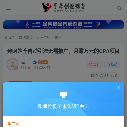
首页
网络营销
广告联盟
正文
建网站全自动引流无需推广，月赚万元的CPA项目
admin
关注
私信
8月16日 08:03发布
0
23
0
付费资源
建网站全自动引流无需推广，月赚万元的CPA项目
此内容为付费资源，请付费后查看
10
限量超低价永久VIP会员
88
￥
￥
免费
超级会员
学库网