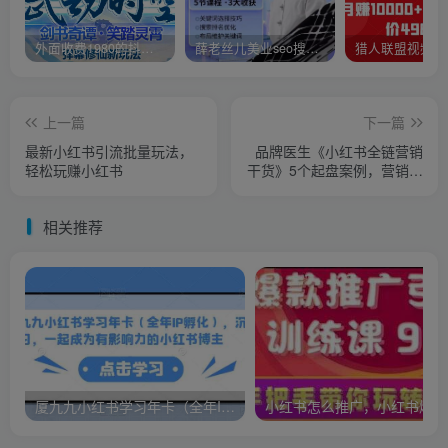
外面收费1980的抖音武动时空直播项目，无需真人出镜，实时互动直播【软件+详细教程】
薛老丝儿美业seo搜索流量落地课，一周暴涨20w粉丝，全干货讲解
上一篇
下一篇
最新小红书引流批量玩法，
品牌医生《小红书全链营销
轻松玩赚小红书
干货》5个起盘案例，营销策
略规划，避坑指南
相关推荐
厦九九小红书学习年卡（全年IP孵化），沉浸式学习，一起成为有影响力的小红书博主
小红