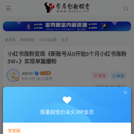
首页
网络营销
小红书运营
正文
小红书涨粉变现《新账号从0开始3个月小红书涨粉
5W+》实现单篇爆粉
admin
关注
私信
8月16日 08:12发布
0
10
0
付费资源
小红书涨粉变现《新账号从0开始3个月小红书涨粉5W+》实现单篇爆粉
限量超低价永久VIP会员
此内容为付费资源，请付费后查看
10
88
￥
￥
学库网