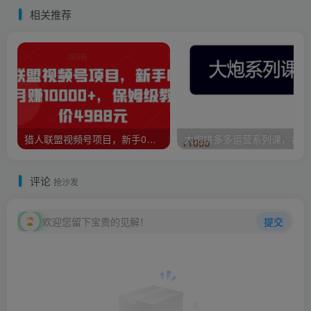
相关推荐
猎人联盟视频号项目，新手0基础轻松月赚10000+，保姆级教程原价4988元
大炮
评论
抢沙发
欢迎您留下宝贵的见解！
提交