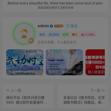
Behind every beautiful life, there has been some kind of pain.
破茧成蝶的美好生活都有伤痛
admin
关注
0
2042
0
5
11.8W+
这家伙很懒，什么都没有写...
外面收费1980的抖音武动时空直播项目，无需真人出镜，实时互动直播【软件+详细教程】
薛老丝儿美业seo搜索流量落地课，一周暴涨20w粉丝，全干货讲解
上一篇
下一篇
绅白不白《软件问答日撸
多渔日记《图书项目，无货
300》通过软件批量操作赚
源图书模式》纯搬运，单号
取佣金
月入3000+