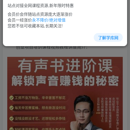
免费
超级会员
站点对接全网课程资源,新年限时特惠
立即购买
会员价会伴随站点资源庞大逐渐涨价
会员一经涨价
永不降价/绝对增值
您当前未登录！建议登陆后购买，可保存购买订单
您若不信可收藏本站,长期关注!
了解学库网
创业项目培训课程视频教程讲座简介：