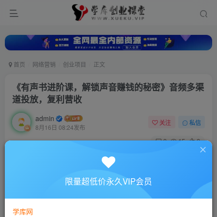
首页
网络营销
创业项目
正文
《有声书进阶课，解锁声音赚钱的秘密》音频多渠
道投放，复利营收
admin
关注
私信
8月16日 08:24发布
0
15
0
付费资源
《有声书进阶课，解锁声音赚钱的秘密》音频多渠道投放，复利营收
限量超低价永久VIP会员
此内容为付费资源，请付费后查看
10
88
￥
￥
学库网