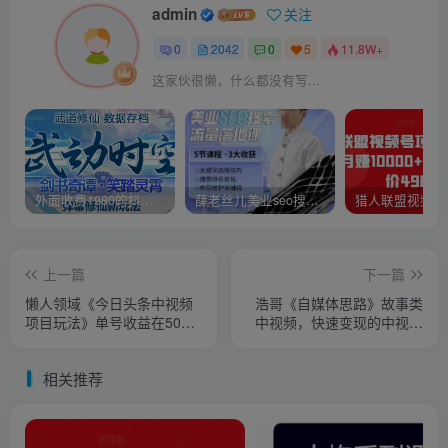
admin
关注
0
2042
0
5
11.8W+
这家伙很懒，什么都没有写...
外面收费1980的抖音武动时空直播项目，无需真人出镜，实时互动直播【软件+详细教程】
薛老丝儿美业seo搜索流量落地课，一周暴涨20w粉丝，全干货讲解
上一篇
下一篇
懒人领域《今日头条中视频
浩哥《自媒体思路》故事类
项目玩法》单号收益在50—
中视频，快速变现的中视频
500可批量
玩法
相关推荐