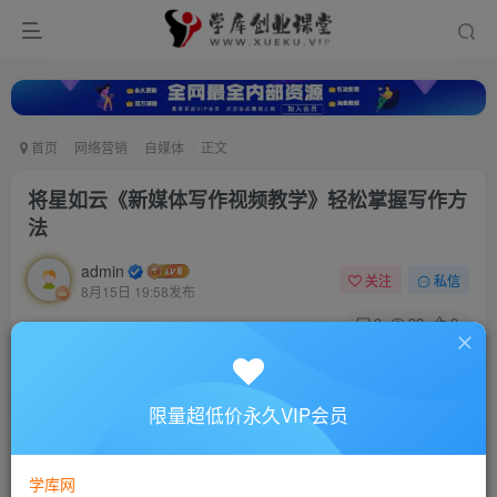
首页
网络营销
自媒体
正文
将星如云《新媒体写作视频教学》轻松掌握写作方
法
admin
关注
私信
8月15日 19:58发布
0
33
0
付费资源
将星如云《新媒体写作视频教学》轻松掌握写作方法
限量超低价永久VIP会员
此内容为付费资源，请付费后查看
10
88
￥
￥
学库网