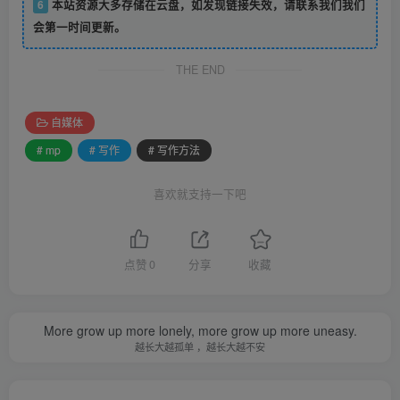
6
本站资源大多存储在云盘，如发现链接失效，请联系我们我们
会第一时间更新。
THE END
自媒体
# mp
# 写作
# 写作方法
喜欢就支持一下吧
点赞
0
分享
收藏
More grow up more lonely, more grow up more uneasy.
越长大越孤单 ，越长大越不安