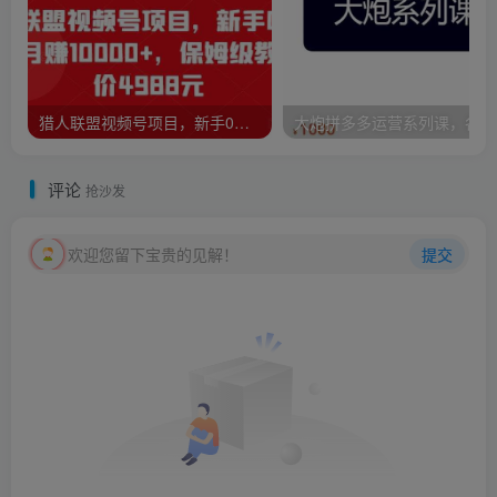
猎人联盟视频号项目，新手0基础轻松月赚10000+，保姆级教程原价4988元
大炮
评论
抢沙发
欢迎您留下宝贵的见解！
提交