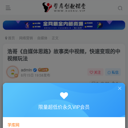
首页
网络营销
自媒体
正文
浩哥《自媒体思路》故事类中视频，快速变现的中
视频玩法
admin
关注
私信
8月15日 19:58发布
0
30
0
付费资源
浩哥《自媒体思路》故事类中视频，快速变现的中视频玩法
限量超低价永久VIP会员
此内容为付费资源，请付费后查看
10
88
￥
￥
学库网