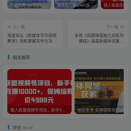
外面收费1980的抖音武动时空直播项目，无需真人出镜，实时互动直播【软件+详细教程】
薛老丝儿美业seo搜索流量落地课，一周暴涨20w粉丝，全干货讲解
上一篇
下一篇
将星如云《新媒体写作视频
永哥《自媒体孤独九剑系列
教学》轻松掌握写作方法
课程》涵盖新媒体流量变
现，引流吸粉营销
相关推荐
猎人联盟视频号项目，新手0基础轻松月赚10000+，保姆级教程原价4988元
评论
抢沙发