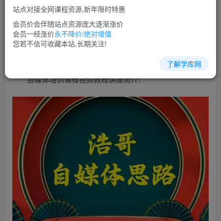
免费
超级会员
站点对接全网课程资源,新年限时特惠
立即购买
会员价会伴随站点资源庞大逐渐涨价
会员一经涨价
永不降价/绝对增值
您当前未登录！建议登陆后购买，可保存购买订单
您若不信可收藏本站,长期关注!
了解学库网
自媒体培训课程视频教程讲座简介：